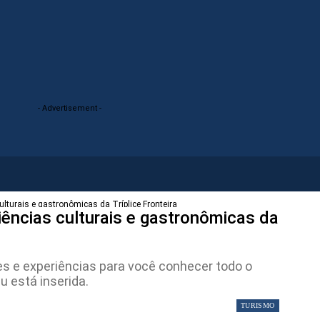
- Advertisement -
ulturais e gastronômicas da Tríplice Fronteira
iências culturais e gastronômicas da
es e experiências para você conhecer todo o
u está inserida.
TURISMO