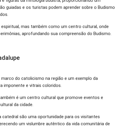
 e figuras da mitologia budista, proporcionando um
são guiadas e os turistas podem aprender sobre o Budismo
ados.
 espiritual, mas também como um centro cultural, onde
e cerimônias, aprofundando sua compreensão do Budismo.
adalupe
marco do catolicismo na região e um exemplo da
a imponente e vitrais coloridos.
l também é um centro cultural que promove eventos e
ultural da cidade.
 catedral são uma oportunidade para os visitantes
ferecendo um vislumbre autêntico da vida comunitária de