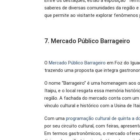
Entre os destaques, estão a exposição “Terri
saberes de diversas comunidades da região e a
que permite ao visitante explorar fenômenos p
7. Mercado Público Barrageiro
O
Mercado Público Barrageiro
em Foz do Iguaç
trazendo uma proposta que integra gastronomia
O nome “Barrageiro” é uma homenagem aos op
Itaipu, e o local resgata essa memória histór
região. A fachada do mercado conta com um 
vínculo cultural e histórico com a Usina de Itai
Com uma
programação cultural de quinta a 
por seu circuito cultural, com feiras, apresen
Em termos gastronômicos, o mercado oferece