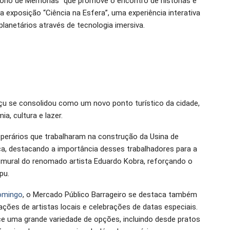
tório de Memórias” que promove o encontro de histórias e
 exposição “Ciência na Esfera”, uma experiência interativa
lanetários através de tecnologia imersiva.
u se consolidou como um novo ponto turístico da cidade,
, cultura e lazer.
erários que trabalharam na construção da Usina de
ica, destacando a importância desses trabalhadores para a
mural do renomado artista Eduardo Kobra, reforçando o
pu.
domingo
, o Mercado Público Barrageiro se destaca também
tações de artistas locais e celebrações de datas especiais.
 uma grande variedade de opções, incluindo desde pratos