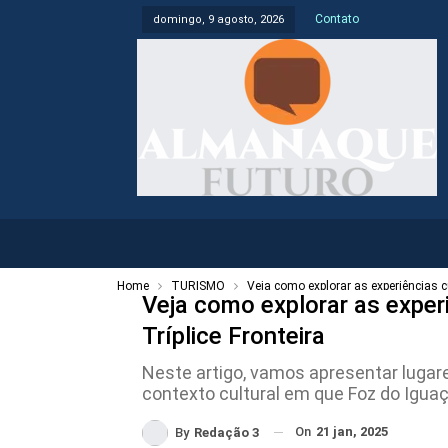
Contato
domingo, 9 agosto, 2026
Home
TURISMO
Veja como explorar as experiências c
Veja como explorar as exper
Tríplice Fronteira
Neste artigo, vamos apresentar lugar
contexto cultural em que Foz do Iguaç
On
21 jan, 2025
By
Redação 3