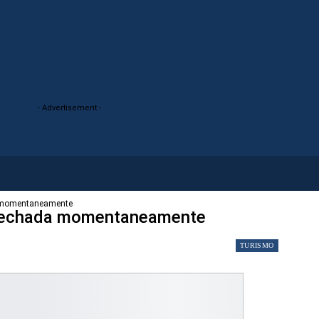
- Advertisement -
a momentaneamente
 fechada momentaneamente
TURISMO