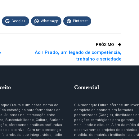
)
Google+
WhatsApp
Pinterest
PRÓXIMO
o
Acir Prado, um legado de competência,
trabalho e seriedade
ceito
Comercial
aque Futuro é um ecossistema de
O Almanaque Futuro oferece um inven
údo estratégico para formadores de
completo de banners em formatos
ão. Atuamos na intersecção entre
padronizados (Google), distribuídos 
o, Sustentabilidade, Cultura, Saúde e
posições estratégicas para garantir
ção, oferecendo análises profundas
visibilidade e cliques. Além da mídia d
igos de alto nível. Com uma presença
desenvolvemos projetos de conteúdo
ídia robusta que integra vídeo, rádio
medida: de matérias institucionais e v