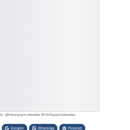
o - @fotoequipecataratas #FotoEquipeCataratas
Google+
WhatsApp
Pinterest