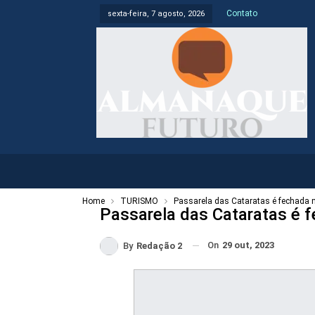
Contato
sexta-feira, 7 agosto, 2026
Home
TURISMO
Passarela das Cataratas é fechad
Passarela das Cataratas é
On
29 out, 2023
By
Redação 2