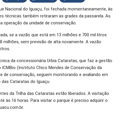
que Nacional do Iguaçu, foi fechada momentaneamente, às
es técnicas também retiraram as grades da passarela. As
da operação da unidade de conservação.
ada, se a vazão que está em 13 milhões e 700 mil litros
a 8 milhões, sem previsão de alta novamente. A vazão
itros.
cnica da concessionária Urbia Cataratas, que faz a gestão
 o ICMBio (Instituto Chico Mendes de Conservação da
dade de conservação, seguem monitorando e avaliando em
o das Cataratas do Iguaçu.
tes da Trilha das Cataratas estão liberados. A visitação
 às 16 horas. Para visitar o parque é preciso adquirir o
guacu.com.br.