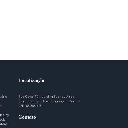
Localização
tário
Rua Goya, 70 – Jardim Buenos Aires
Bairro Carimã – Foz do Iguaçu – Paraná
em
CEP -85.855-675
isplay,
Contato
 sob
ídeos