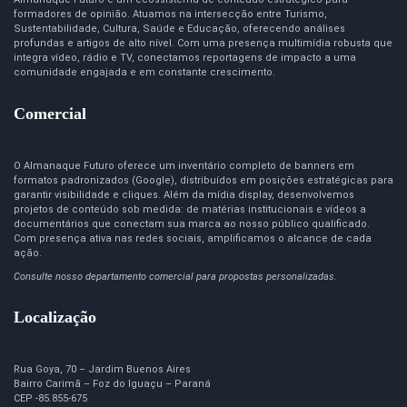
formadores de opinião. Atuamos na intersecção entre Turismo,
Sustentabilidade, Cultura, Saúde e Educação, oferecendo análises
profundas e artigos de alto nível. Com uma presença multimídia robusta que
integra vídeo, rádio e TV, conectamos reportagens de impacto a uma
comunidade engajada e em constante crescimento.
Comercial
O Almanaque Futuro oferece um inventário completo de banners em
formatos padronizados (Google), distribuídos em posições estratégicas para
garantir visibilidade e cliques. Além da mídia display, desenvolvemos
projetos de conteúdo sob medida: de matérias institucionais e vídeos a
documentários que conectam sua marca ao nosso público qualificado.
Com presença ativa nas redes sociais, amplificamos o alcance de cada
ação.
Consulte nosso departamento comercial para propostas personalizadas.
Localização
Rua Goya, 70 – Jardim Buenos Aires
Bairro Carimã – Foz do Iguaçu – Paraná
CEP -85.855-675