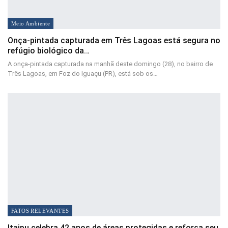
Meio Ambiente
Onça-pintada capturada em Três Lagoas está segura no
refúgio biológico da…
A onça-pintada capturada na manhã deste domingo (28), no bairro de
Três Lagoas, em Foz do Iguaçu (PR), está sob os…
FATOS RELEVANTES
Itaipu celebra 42 anos de áreas protegidas e reforça seu