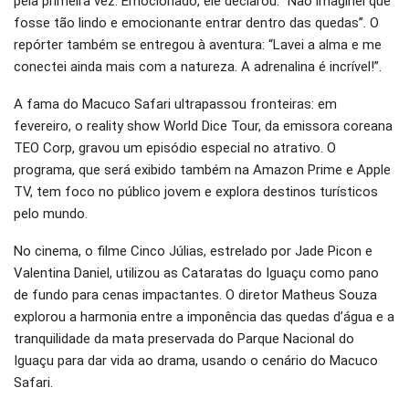
pela primeira vez. Emocionado, ele declarou: “Não imaginei que
fosse tão lindo e emocionante entrar dentro das quedas”. O
repórter também se entregou à aventura: “Lavei a alma e me
conectei ainda mais com a natureza. A adrenalina é incrível!”.
A fama do Macuco Safari ultrapassou fronteiras: em
fevereiro, o reality show World Dice Tour, da emissora coreana
TEO Corp, gravou um episódio especial no atrativo. O
programa, que será exibido também na Amazon Prime e Apple
TV, tem foco no público jovem e explora destinos turísticos
pelo mundo.
No cinema, o filme Cinco Júlias, estrelado por Jade Picon e
Valentina Daniel, utilizou as Cataratas do Iguaçu como pano
de fundo para cenas impactantes. O diretor Matheus Souza
explorou a harmonia entre a imponência das quedas d’água e a
tranquilidade da mata preservada do Parque Nacional do
Iguaçu para dar vida ao drama, usando o cenário do Macuco
Safari.