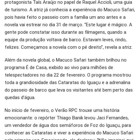
protagonista Taís Araújo no papel de Raquel Accioli, uma guia
de turismo. A atriz já conhecia a experiência do Macuco Safari,
pois havia feito o passeio com a família um ano antes e a
novela vai estrear no dia 31 de março. “Este lugar é mágico. A
gente pode constatar isso durante as filmagens, quando a
equipe da produção voltava de barco. Estavam leves, rindo,
felizes. Começamos a novela com o pé direito”, revela a atriz.
Além da novela global, o Macuco Safari também brilhou no
programa É de Casa, exibido ao vivo para milhões de
telespectadores no dia 22 de fevereiro. O programa mostrou
toda a grandiosidade das Cataratas do Iguaçu e a adrenalina
do passeio de barco que leva os visitantes até bem perto das
quedas d’água.
No início de fevereiro, o Verão RPC trouxe uma história
emocionante: o repórter Thiago Banik levou Jaci Fernandes,
um vendedor de água dos semáforos de Foz do Iguaçu, para
conhecer as Cataratas e viver a experiência do Macuco Safari