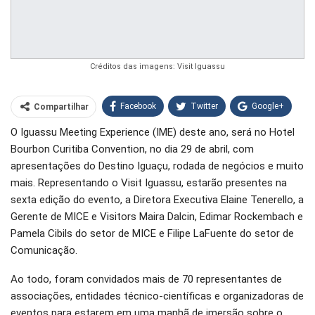
Créditos das imagens: Visit Iguassu
Facebook
Twitter
Google+
Compartilhar
O Iguassu Meeting Experience (IME) deste ano, será no Hotel
WhatsApp
Pinterest
Bourbon Curitiba Convention, no dia 29 de abril, com
O email
apresentações do Destino Iguaçu, rodada de negócios e muito
mais. Representando o Visit Iguassu, estarão presentes na
sexta edição do evento, a Diretora Executiva Elaine Tenerello, a
Gerente de MICE e Visitors Maira Dalcin, Edimar Rockembach e
Pamela Cibils do setor de MICE e Filipe LaFuente do setor de
Comunicação.
Ao todo, foram convidados mais de 70 representantes de
associações, entidades técnico-científicas e organizadoras de
eventos para estarem em uma manhã de imersão sobre o