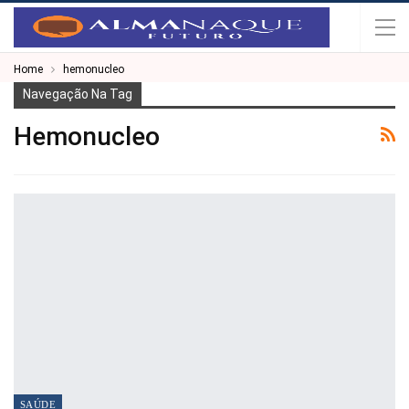
Home
hemonucleo
Navegação Na Tag
Hemonucleo
SAÚDE