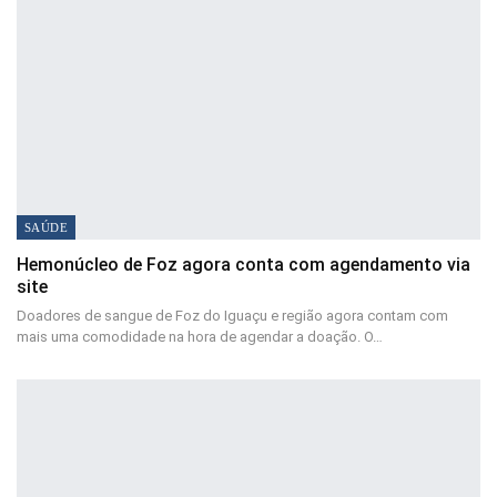
SAÚDE
Hemonúcleo de Foz agora conta com agendamento via
site
Doadores de sangue de Foz do Iguaçu e região agora contam com
mais uma comodidade na hora de agendar a doação. O…