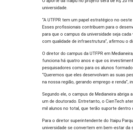
O aporte da Itaipu no projeto será de R$ 20 m
universidade.
“A UTFPR tem um papel estratégico no oeste d
Esses profissionais contribuem para o desenvo
para que o campus da universidade seja cada
com qualidade de infraestrutura”, afirmou o dire
O diretor do campus da UTFPR em Medianeira,
funciona há quatro anos e que os investimento
pesquisadores como para os alunos formados 
“Queremos que eles desenvolvam as suas pesq
na nossa região, gerando emprego e renda”, in
Segundo ele, o campus de Medianeira abriga 
um de doutorado. Entretanto, o CienTech ate
mil alunos no total, que terão suporte dentro
Para o diretor superintendente do Itaipu Parq
universidade se convertem em bem-estar da s