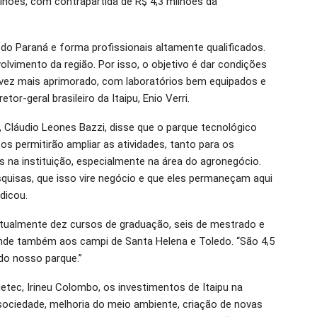
ilhões, com contrapartida de R$ 4,3 milhões da
o Paraná e forma profissionais altamente qualificados.
lvimento da região. Por isso, o objetivo é dar condições
 vez mais aprimorado, com laboratórios bem equipados e
tor-geral brasileiro da Itaipu, Enio Verri.
 Cláudio Leones Bazzi, disse que o parque tecnológico
s permitirão ampliar as atividades, tanto para os
na instituição, especialmente na área do agronegócio.
uisas, que isso vire negócio e que eles permaneçam aqui
dicou.
atualmente dez cursos de graduação, seis de mestrado e
nde também aos campi de Santa Helena e Toledo. “São 4,5
 do nosso parque.”
uetec, Irineu Colombo, os investimentos de Itaipu na
ociedade, melhoria do meio ambiente, criação de novas