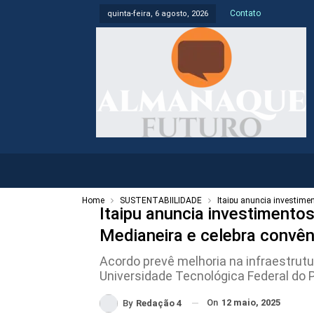
Contato
quinta-feira, 6 agosto, 2026
Home
SUSTENTABIILIDADE
Itaipu anuncia investime
Itaipu anuncia investiment
Medianeira e celebra convên
Acordo prevê melhoria na infraestrutu
Universidade Tecnológica Federal do 
On
12 maio, 2025
By
Redação 4