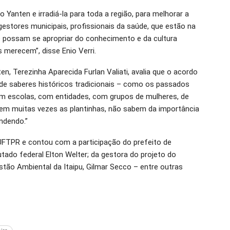
do Yanten e irradiá-la para toda a região, para melhorar a
estores municipais, profissionais da saúde, que estão na
 possam se apropriar do conhecimento e da cultura
s merecem”, disse Enio Verri.
n, Terezinha Aparecida Furlan Valiati, avalia que o acordo
 de saberes históricos tradicionais – como os passados
om escolas, com entidades, com grupos de mulheres, de
m muitas vezes as plantinhas, não sabem da importância
ndendo.”
a UFTPR e contou com a participação do prefeito de
tado federal Elton Welter; da gestora do projeto do
estão Ambiental da Itaipu, Gilmar Secco – entre outras