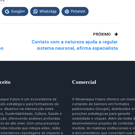
ira
Google+
WhatsApp
Pinterest
PRÓXIMO
Contato com a natureza ajuda a regular
os
sistema neuronal, afirma especialista
ceito
Comercial
aque Futuro é um ecossistema de
O Almanaque Futuro oferece um inven
údo estratégico para formadores de
completo de banners em formatos
ão. Atuamos na intersecção entre
padronizados (Google), distribuídos 
o, Sustentabilidade, Cultura, Saúde e
posições estratégicas para garantir
ção, oferecendo análises profundas
visibilidade e cliques. Além da mídia d
igos de alto nível. Com uma presença
desenvolvemos projetos de conteúdo
ídia robusta que integra vídeo, rádio
medida: de matérias institucionais e v
 conectamos reportagens de impacto a
a documentários que conectam sua 