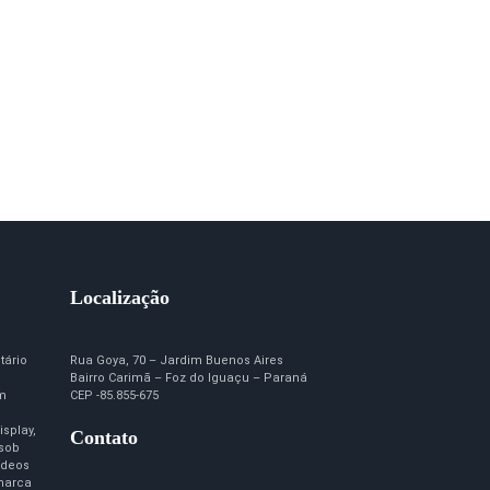
Localização
tário
Rua Goya, 70 – Jardim Buenos Aires
Bairro Carimã – Foz do Iguaçu – Paraná
em
CEP -85.855-675
isplay,
Contato
 sob
ídeos
marca