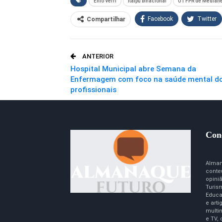
Enio Verri
itaipu binacional
UTFPR de Mediane
Facebook
Twitter
Compartilhar
O email
ANTERIOR
Hospital Municipal abre Semana da
Enfermagem com foco na saúde mental d
profissionais
Con
Alman
conte
opini
Turism
Educa
e art
multim
e TV,