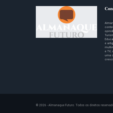
Con
Alman
conte
opini
Turism
Educa
e art
multim
e TV,
uma c
cresc
© 2026 - Almanaque Futuro. Todos os direitos reservad