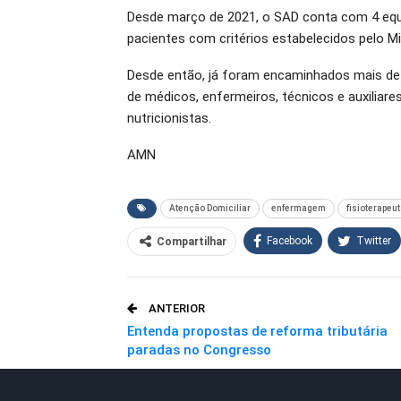
Desde março de 2021, o SAD conta com 4 equip
pacientes com critérios estabelecidos pelo Mi
Desde então, já foram encaminhados mais de
de médicos, enfermeiros, técnicos e auxiliar
nutricionistas.
AMN
Atenção Domiciliar
enfermagem
fisioterapeu
Facebook
Twitter
Compartilhar
O email
ANTERIOR
Entenda propostas de reforma tributária
paradas no Congresso