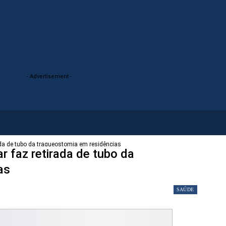
- Advertisement -
rada de tubo da traqueostomia em residências
r faz retirada de tubo da
as
SAÚDE