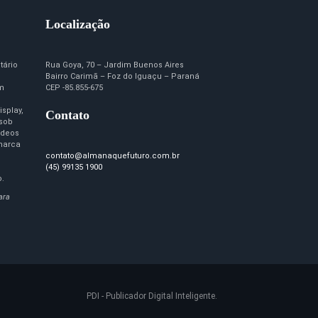
Localização
tário
Rua Goya, 70 – Jardim Buenos Aires
Bairro Carimã – Foz do Iguaçu – Paraná
em
CEP -85.855-675
isplay,
Contato
 sob
ídeos
marca
contato@almanaquefuturo.com.br
(45) 99135 1900
o.
ara
PDI - Publicador Digital Inteligente.