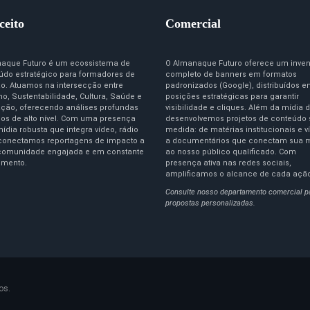
ceito
Comercial
aque Futuro é um ecossistema de
O Almanaque Futuro oferece um inven
údo estratégico para formadores de
completo de banners em formatos
ão. Atuamos na intersecção entre
padronizados (Google), distribuídos 
o, Sustentabilidade, Cultura, Saúde e
posições estratégicas para garantir
ção, oferecendo análises profundas
visibilidade e cliques. Além da mídia d
igos de alto nível. Com uma presença
desenvolvemos projetos de conteúdo
ídia robusta que integra vídeo, rádio
medida: de matérias institucionais e v
 conectamos reportagens de impacto a
a documentários que conectam sua 
omunidade engajada e em constante
ao nosso público qualificado. Com
imento.
presença ativa nas redes sociais,
amplificamos o alcance de cada açã
Consulte nosso departamento comercial p
propostas personalizadas.
os.