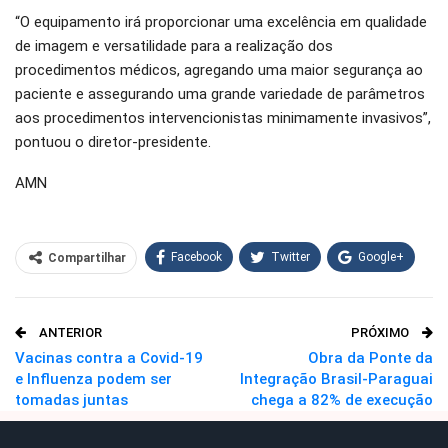
“O equipamento irá proporcionar uma excelência em qualidade
de imagem e versatilidade para a realização dos
procedimentos médicos, agregando uma maior segurança ao
paciente e assegurando uma grande variedade de parâmetros
aos procedimentos intervencionistas minimamente invasivos”,
pontuou o diretor-presidente.
AMN
Facebook
Twitter
Google+
Compartilhar
WhatsApp
Pinterest
ANTERIOR
PRÓXIMO
O email
Vacinas contra a Covid-19
Obra da Ponte da
e Influenza podem ser
Integração Brasil-Paraguai
tomadas juntas
chega a 82% de execução