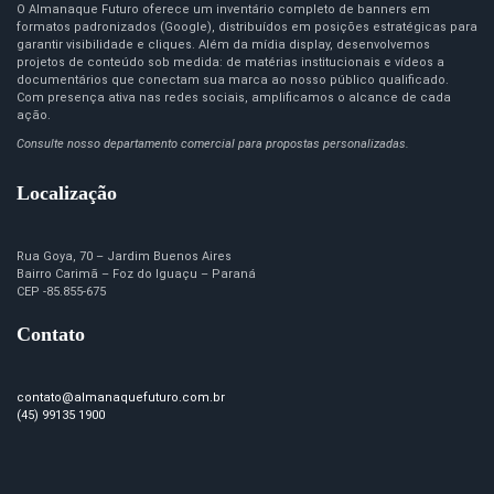
O Almanaque Futuro oferece um inventário completo de banners em
formatos padronizados (Google), distribuídos em posições estratégicas para
garantir visibilidade e cliques. Além da mídia display, desenvolvemos
projetos de conteúdo sob medida: de matérias institucionais e vídeos a
documentários que conectam sua marca ao nosso público qualificado.
Com presença ativa nas redes sociais, amplificamos o alcance de cada
ação.
Consulte nosso departamento comercial para propostas personalizadas.
Localização
Rua Goya, 70 – Jardim Buenos Aires
Bairro Carimã – Foz do Iguaçu – Paraná
CEP -85.855-675
Contato
contato@almanaquefuturo.com.br
(45) 99135 1900