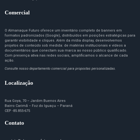
Comercial
O Almanaque Futuro oferece um inventário completo de banners em
formatos padronizados (Google), distribuídos em posições estratégicas para
garantir visibilidade e cliques. Além da mídia display, desenvolvemos
projetos de conteúdo sob medida: de matérias institucionais e vídeos a
documentários que conectam sua marca ao nosso público qualificado.
Com presença ativa nas redes sociais, amplificamos o alcance de cada
ação.
Consulte nosso departamento comercial para propostas personalizadas.
Localização
Rua Goya, 70 – Jardim Buenos Aires
Bairro Carimã – Foz do Iguaçu – Paraná
CEP -85.855-675
Contato