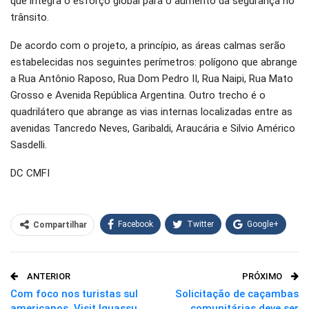
que integra o esforço global para o aumento da segurança no
trânsito.
De acordo com o projeto, a princípio, as áreas calmas serão
estabelecidas nos seguintes perímetros: polígono que abrange
a Rua Antônio Raposo, Rua Dom Pedro II, Rua Naipi, Rua Mato
Grosso e Avenida República Argentina. Outro trecho é o
quadrilátero que abrange as vias internas localizadas entre as
avenidas Tancredo Neves, Garibaldi, Araucária e Silvio Américo
Sasdelli.
DC CMFI
Facebook
Twitter
Google+
Compartilhar
WhatsApp
Pinterest
ANTERIOR
PRÓXIMO
O email
Com foco nos turistas sul
Solicitação de caçambas
americanos, Visit Iguassu
comunitárias deve ser