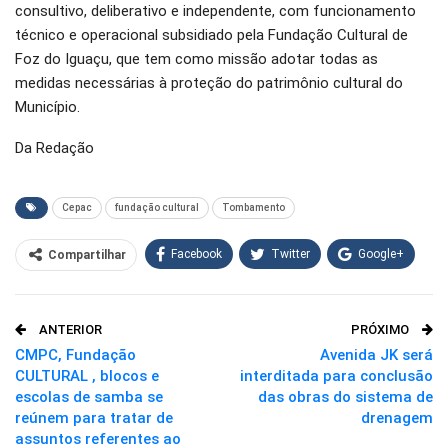
consultivo, deliberativo e independente, com funcionamento
técnico e operacional subsidiado pela Fundação Cultural de
Foz do Iguaçu, que tem como missão adotar todas as
medidas necessárias à proteção do patrimônio cultural do
Município.
Da Redação
Cepac
fundação cultural
Tombamento
Facebook
Twitter
Google+
Compartilhar
WhatsApp
Pinterest
ANTERIOR
PRÓXIMO
O email
CMPC, Fundação
Avenida JK será
CULTURAL , blocos e
interditada para conclusão
escolas de samba se
das obras do sistema de
reúnem para tratar de
drenagem
assuntos referentes ao