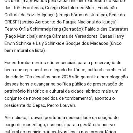
Os bens já aprovados pela Cepac incluem: Obelisco do Marco
das Três Fronteiras; Colégio Bartolomeu Mitre; Fundação
Cultural de Foz do Iguaçu (antigo Fórum de Justiça); Sede do
GRESFI (antigo Aeroporto do Parque Nacional do Iguaçu);
Teatro Otília Schimmelpfeng (Barracão); Palácio das Cataratas
(Paço Municipal); antiga Câmara de Vereadores; Casas Harry
Erwin Schinke e Laly Schinke; e Bosque dos Macacos (único
bem natural da lista).
Esses tombamentos são essenciais para a preservação de
bens que representam o legado histórico, cultural e ambiental
da cidade. “Os desafios para 2025 são garantir a homologação
desses bens e avançar na política pública de preservação do
patrimônio histórico e cultural da cidade, abrindo mais um
conjunto de novos pedidos de tombamento”, apontou o
presidente do Cepac, Pedro Louvain.
Além disso, Louvain pontuou a necessidade da criação do
cargo de museólogo, essencial para a gestão do acervo
cultural do município, incentivos legais para proprietários