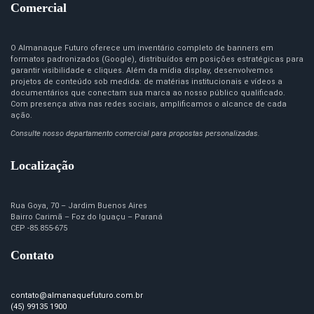
Comercial
O Almanaque Futuro oferece um inventário completo de banners em
formatos padronizados (Google), distribuídos em posições estratégicas para
garantir visibilidade e cliques. Além da mídia display, desenvolvemos
projetos de conteúdo sob medida: de matérias institucionais e vídeos a
documentários que conectam sua marca ao nosso público qualificado.
Com presença ativa nas redes sociais, amplificamos o alcance de cada
ação.
Consulte nosso departamento comercial para propostas personalizadas.
Localização
Rua Goya, 70 – Jardim Buenos Aires
Bairro Carimã – Foz do Iguaçu – Paraná
CEP -85.855-675
Contato
contato@almanaquefuturo.com.br
(45) 99135 1900