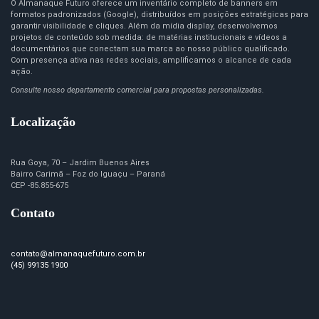
O Almanaque Futuro oferece um inventário completo de banners em
formatos padronizados (Google), distribuídos em posições estratégicas para
garantir visibilidade e cliques. Além da mídia display, desenvolvemos
projetos de conteúdo sob medida: de matérias institucionais e vídeos a
documentários que conectam sua marca ao nosso público qualificado.
Com presença ativa nas redes sociais, amplificamos o alcance de cada
ação.
Consulte nosso departamento comercial para propostas personalizadas.
Localização
Rua Goya, 70 – Jardim Buenos Aires
Bairro Carimã – Foz do Iguaçu – Paraná
CEP -85.855-675
Contato
contato@almanaquefuturo.com.br
(45) 99135 1900