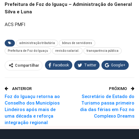
Prefeitura de Foz do Iguaçu – Administração do General
Silva e Luna
ACS PMFI
administração tributária
bônus de servidores
Prefeitura de Foz do Iguaçu
revisão salarial.
transparência pública
Facebook
Twitter
Google+
Compartilhar
WhatsApp
Pinterest
ANTERIOR
PRÓXIMO
O email
Foz do Iguaçu retorna ao
Secretário de Estado do
Conselho dos Municípios
Turismo passa primeiro
Lindeiros após mais de
dia das férias em Foz no
uma década e reforça
Complexo Dreams
integração regional