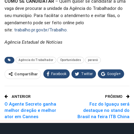
COMO SE CANDIDATAR
– Quem quiser se candidatar a uma
vaga deve procurar a unidade da Agência do Trabalhador do
seu município. Para facilitar o atendimento e evitar filas, o
agendamento pode ser feito online pelo
site:
trabalho.pr.gov.br/Trabalho.
Agência Estadual de Notícias
Agência do Trabalhador
Oportunidades
paraná
Facebook
Twitter
Google+
Compartilhar
WhatsApp
Pinterest
ANTERIOR
PRÓXIMO
O email
O Agente Secreto ganha
Foz do Iguaçu será
melhor direção e melhor
destaque no stand do
ator em Cannes
Brasil na feira ITB China