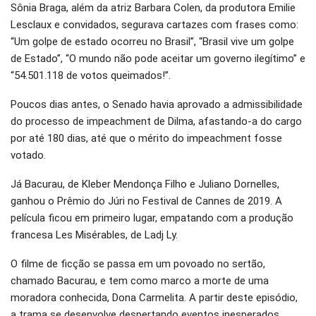
Sônia Braga, além da atriz Barbara Colen, da produtora Emilie
Lesclaux e convidados, segurava cartazes com frases como:
“Um golpe de estado ocorreu no Brasil”, “Brasil vive um golpe
de Estado”, “O mundo não pode aceitar um governo ilegítimo” e
“54.501.118 de votos queimados!”.
Poucos dias antes, o Senado havia aprovado a admissibilidade
do processo de impeachment de Dilma, afastando-a do cargo
por até 180 dias, até que o mérito do impeachment fosse
votado.
Já Bacurau, de Kleber Mendonça Filho e Juliano Dornelles,
ganhou o Prêmio do Júri no Festival de Cannes de 2019. A
película ficou em primeiro lugar, empatando com a produção
francesa Les Misérables, de Ladj Ly.
O filme de ficção se passa em um povoado no sertão,
chamado Bacurau, e tem como marco a morte de uma
moradora conhecida, Dona Carmelita. A partir deste episódio,
a trama se desenvolve despertando eventos inesperados.