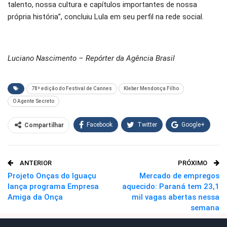
talento, nossa cultura e capítulos importantes de nossa
própria história”, concluiu Lula em seu perfil na rede social.
Luciano Nascimento – Repórter da Agência Brasil
78ª edição do Festival de Cannes
Kleber Mendonça Filho
O Agente Secreto
Facebook
Twitter
Google+
Compartilhar
WhatsApp
Pinterest
ANTERIOR
PRÓXIMO
O email
Projeto Onças do Iguaçu
Mercado de empregos
lança programa Empresa
aquecido: Paraná tem 23,1
Amiga da Onça
mil vagas abertas nessa
semana