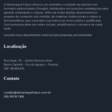
O Almanaque Futuro oferece um inventário completo de banners em
formatos padronizados (Google), distribuídos em posições estratégicas para
garantir visibilidade e cliques. Além da mídia display, desenvolvemos
projetos de conteúdo sob medida: de matérias institucionais e vídeos a
documentários que conectam sua marca ao nosso público qualificado.
Com presença ativa nas redes sociais, amplificamos o alcance de cada
ação.
Consulte nosso departamento comercial para propostas personalizadas.
Localização
Rua Goya, 70 – Jardim Buenos Aires
Bairro Carimã – Foz do Iguaçu – Paraná
CEP -85.855-675
Contato
contato@almanaquefuturo.com.br
(45) 99135 1900