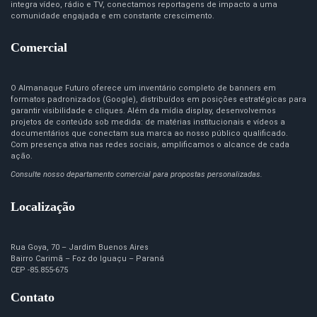
integra vídeo, rádio e TV, conectamos reportagens de impacto a uma
comunidade engajada e em constante crescimento.
Comercial
O Almanaque Futuro oferece um inventário completo de banners em
formatos padronizados (Google), distribuídos em posições estratégicas para
garantir visibilidade e cliques. Além da mídia display, desenvolvemos
projetos de conteúdo sob medida: de matérias institucionais e vídeos a
documentários que conectam sua marca ao nosso público qualificado.
Com presença ativa nas redes sociais, amplificamos o alcance de cada
ação.
Consulte nosso departamento comercial para propostas personalizadas.
Localização
Rua Goya, 70 – Jardim Buenos Aires
Bairro Carimã – Foz do Iguaçu – Paraná
CEP -85.855-675
Contato