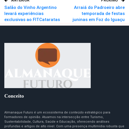
ANTERIOR
PRÓXIMO
O email
Salão do Vinho Argentino
Arraiá do Padroeiro abre
levará experiências
temporada de festas
exclusivas ao FITCataratas
juninas em Foz do Iguaçu
Conceito
Almanaque Futuro é um ecossistema de conteúdo estratégico para
formadores de opinião. Atuamos na intersecção entre Turismo,
Sustentabilidade, Cultura, Saúde e Educação, oferecendo análises
profundas e artigos de alto nível. Com uma presença multimídia robusta que