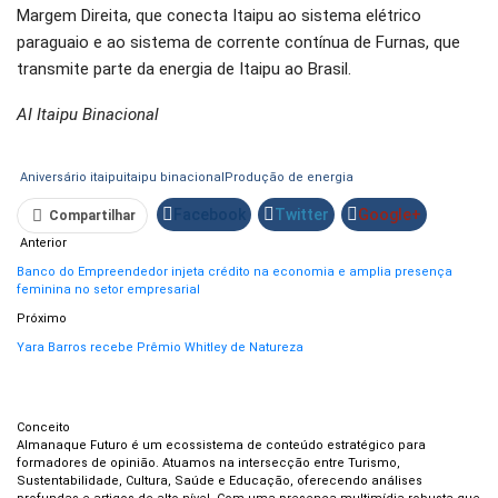
Margem Direita, que conecta Itaipu ao sistema elétrico
paraguaio e ao sistema de corrente contínua de Furnas, que
transmite parte da energia de Itaipu ao Brasil.
AI Itaipu Binacional
Aniversário itaipu
itaipu binacional
Produção de energia
Facebook
Twitter
Google+
Compartilhar
Anterior
WhatsApp
Pinterest
O email
Banco do Empreendedor injeta crédito na economia e amplia presença
feminina no setor empresarial
Próximo
Yara Barros recebe Prêmio Whitley de Natureza
Conceito
Almanaque Futuro é um ecossistema de conteúdo estratégico para
formadores de opinião. Atuamos na intersecção entre Turismo,
Sustentabilidade, Cultura, Saúde e Educação, oferecendo análises