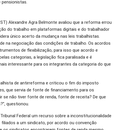
 pensionistas.
(TST) Alexandre Agra Belmonte avaliou que a reforma errou
ão do trabalho em plataformas digitais e do trabalhador
era único acerto da mudança nas leis trabalhistas.
idade na negociação das condições de trabalho. Os acordos
trumentos de flexibilização, para isso que acordo e
las categorias, a legislação fica paralisada e é
mais interessante para os integrantes da categoria do que
lhista de antirreforma e criticou o fim do imposto
es, que servia de fonte de financiamento para os
r se não tiver fonte de renda, fonte de receita? De que
?”, questionou.
ribunal Federal um recurso sobre a inconstitucionalidade
filiados a um sindicato, por acordo ou convenção
 de os sindicatos encontrarem fontes de renda mesmo