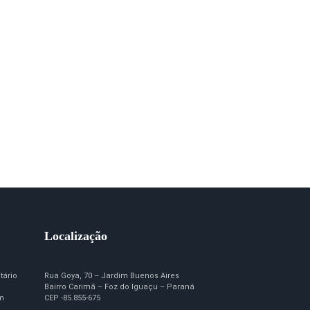
Localização
tário
Rua Goya, 70 – Jardim Buenos Aires
Bairro Carimã – Foz do Iguaçu – Paraná
em
CEP -85.855-675