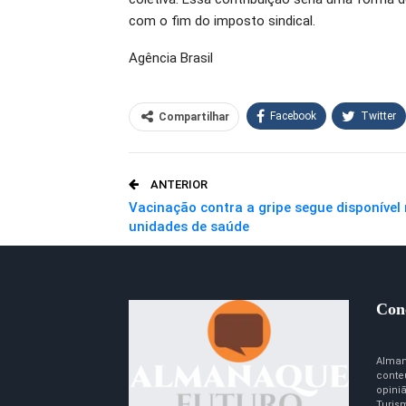
com o fim do imposto sindical.
Agência Brasil
Facebook
Twitter
Compartilhar
O email
ANTERIOR
Vacinação contra a gripe segue disponível
unidades de saúde
Con
Alman
conte
opini
Turism