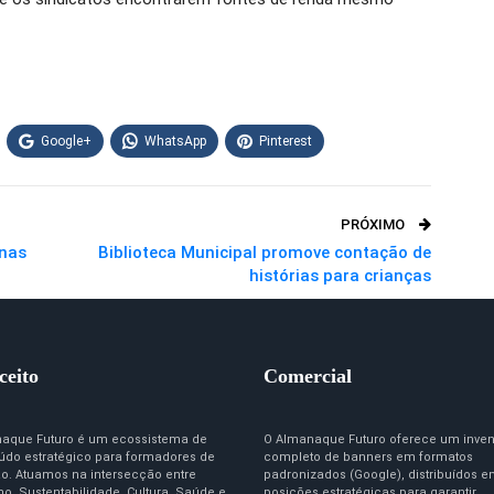
Google+
WhatsApp
Pinterest
PRÓXIMO
 nas
Biblioteca Municipal promove contação de
histórias para crianças
ceito
Comercial
aque Futuro é um ecossistema de
O Almanaque Futuro oferece um inven
údo estratégico para formadores de
completo de banners em formatos
ão. Atuamos na intersecção entre
padronizados (Google), distribuídos 
o, Sustentabilidade, Cultura, Saúde e
posições estratégicas para garantir