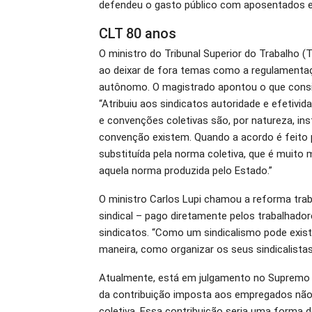
defendeu o gasto público com aposentados e
CLT 80 anos
O ministro do Tribunal Superior do Trabalho 
ao deixar de fora temas como a regulamentaç
autônomo. O magistrado apontou o que consid
“Atribuiu aos sindicatos autoridade e efetiv
e convenções coletivas são, por natureza, ins
convenção existem. Quando a acordo é feito pe
substituída pela norma coletiva, que é muito 
aquela norma produzida pelo Estado.”
O ministro Carlos Lupi chamou a reforma traba
sindical – pago diretamente pelos trabalhador
sindicatos. “Como um sindicalismo pode existi
maneira, como organizar os seus sindicalistas
Atualmente, está em julgamento no Supremo T
da contribuição imposta aos empregados não 
coletiva. Essa contribuição seria uma forma