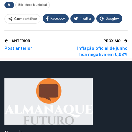
Biblioteca Municipal
Facebook
Twitter
Google+
Compartilhar
WhatsApp
Pinterest
ANTERIOR
PRÓXIMO
O email
Post anterior
Inflação oficial de junho
fica negativa em 0,08%