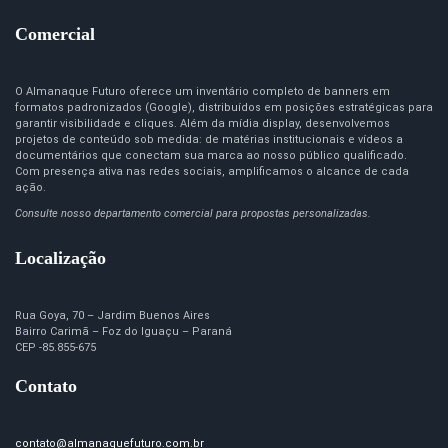
Comercial
O Almanaque Futuro oferece um inventário completo de banners em
formatos padronizados (Google), distribuídos em posições estratégicas para
garantir visibilidade e cliques. Além da mídia display, desenvolvemos
projetos de conteúdo sob medida: de matérias institucionais e vídeos a
documentários que conectam sua marca ao nosso público qualificado.
Com presença ativa nas redes sociais, amplificamos o alcance de cada
ação.
Consulte nosso departamento comercial para propostas personalizadas.
Localização
Rua Goya, 70 – Jardim Buenos Aires
Bairro Carimã – Foz do Iguaçu – Paraná
CEP -85.855-675
Contato
contato@almanaquefuturo.com.br