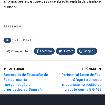
informações e participe dessa celebração repleta de carinho e
cuidado!
Assessoria
pet
PetSaff
Facebook
Twitter
Google+
Compartilhar
WhatsApp
Pinterest
ANTERIOR
PRÓXIMO
O email
Secretaria de Educação de
Perimetral Leste de Foz:
Foz apresenta
tráfego terá novas
reorganização e
mudanças na região do
prioridades ao Sinprefi
viaduto com a BR-469