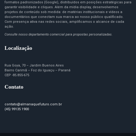
formatos padronizados (Google), distribuídos em posições estratégicas para
garantir visibilidade e cliques. Além da mídia display, desenvolvemos
projetos de conteúdo sob medida: de matérias institucionais e vídeos a
documentários que conectam sua marca ao nosso público qualificado.
Com presença ativa nas redes sociais, amplificamos o alcance de cada
ação.
Consulte nosso departamento comercial para propostas personalizadas.
Localização
Rua Goya, 70 – Jardim Buenos Aires
Bairro Carimã – Foz do Iguaçu – Paraná
CEP -85.855-675
Contato
contato@almanaquefuturo.com.br
(45) 99135 1900