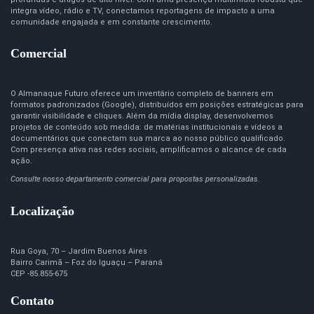
integra vídeo, rádio e TV, conectamos reportagens de impacto a uma
comunidade engajada e em constante crescimento.
Comercial
O Almanaque Futuro oferece um inventário completo de banners em
formatos padronizados (Google), distribuídos em posições estratégicas para
garantir visibilidade e cliques. Além da mídia display, desenvolvemos
projetos de conteúdo sob medida: de matérias institucionais e vídeos a
documentários que conectam sua marca ao nosso público qualificado.
Com presença ativa nas redes sociais, amplificamos o alcance de cada
ação.
Consulte nosso departamento comercial para propostas personalizadas.
Localização
Rua Goya, 70 – Jardim Buenos Aires
Bairro Carimã – Foz do Iguaçu – Paraná
CEP -85.855-675
Contato