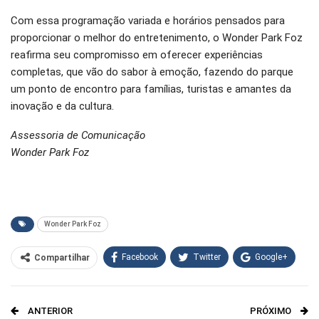
Com essa programação variada e horários pensados para
proporcionar o melhor do entretenimento, o Wonder Park Foz
reafirma seu compromisso em oferecer experiências
completas, que vão do sabor à emoção, fazendo do parque
um ponto de encontro para famílias, turistas e amantes da
inovação e da cultura.
Assessoria de Comunicação
Wonder Park Foz
Wonder Park Foz
Facebook
Twitter
Google+
Compartilhar
WhatsApp
Pinterest
ANTERIOR
PRÓXIMO
O email