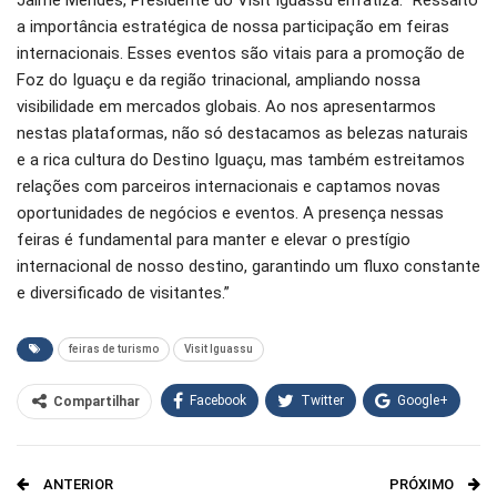
a importância estratégica de nossa participação em feiras
internacionais. Esses eventos são vitais para a promoção de
Foz do Iguaçu e da região trinacional, ampliando nossa
visibilidade em mercados globais. Ao nos apresentarmos
nestas plataformas, não só destacamos as belezas naturais
e a rica cultura do Destino Iguaçu, mas também estreitamos
relações com parceiros internacionais e captamos novas
oportunidades de negócios e eventos. A presença nessas
feiras é fundamental para manter e elevar o prestígio
internacional de nosso destino, garantindo um fluxo constante
e diversificado de visitantes.”
feiras de turismo
Visit Iguassu
Facebook
Twitter
Google+
Compartilhar
WhatsApp
Pinterest
ANTERIOR
PRÓXIMO
O email