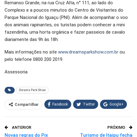
Remanso Grande, na rua Cruz Alta, n° 111, ao lado do
Complexo e a poucos minutos do Centro de Visitantes do
Parque Nacional do Iguaçu (PNI). Além de acompanhar o voo
dos animais rapinantes, os turistas podem conhecer a mini
fazendinha, uma horta orgânica e fazer passeios de cavalo
diariamente das 9h às 18h.
Mais informações no site
www.dreamsparkshow.com.br
ou
pelo telefone 0800 200 2019.
Assessoria
Dreams Park Show
Facebook
Twitter
Google+
Compartilhar
WhatsApp
Pinterest
ANTERIOR
PRÓXIMO
O email
Novas regras do Pix
Turismo de Itaipu fecha