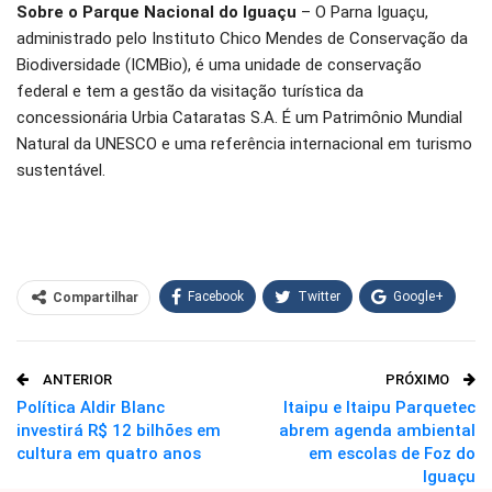
Sobre o Parque Nacional do Iguaçu
– O Parna Iguaçu,
administrado pelo Instituto Chico Mendes de Conservação da
Biodiversidade (ICMBio), é uma unidade de conservação
federal e tem a gestão da visitação turística da
concessionária Urbia Cataratas S.A. É um Patrimônio Mundial
Natural da UNESCO e uma referência internacional em turismo
sustentável.
Facebook
Twitter
Google+
Compartilhar
WhatsApp
Pinterest
ANTERIOR
PRÓXIMO
O email
Política Aldir Blanc
Itaipu e Itaipu Parquetec
investirá R$ 12 bilhões em
abrem agenda ambiental
cultura em quatro anos
em escolas de Foz do
Iguaçu