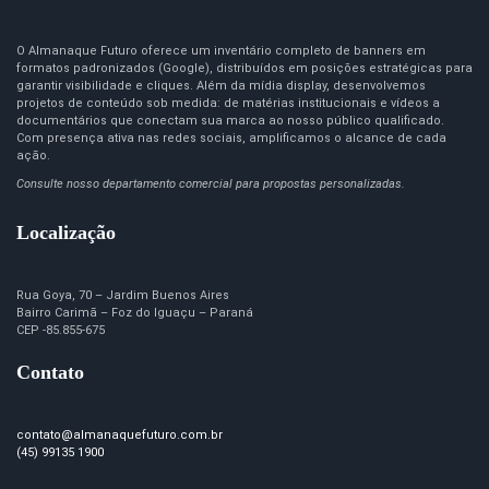
O Almanaque Futuro oferece um inventário completo de banners em
formatos padronizados (Google), distribuídos em posições estratégicas para
garantir visibilidade e cliques. Além da mídia display, desenvolvemos
projetos de conteúdo sob medida: de matérias institucionais e vídeos a
documentários que conectam sua marca ao nosso público qualificado.
Com presença ativa nas redes sociais, amplificamos o alcance de cada
ação.
Consulte nosso departamento comercial para propostas personalizadas.
Localização
Rua Goya, 70 – Jardim Buenos Aires
Bairro Carimã – Foz do Iguaçu – Paraná
CEP -85.855-675
Contato
contato@almanaquefuturo.com.br
(45) 99135 1900