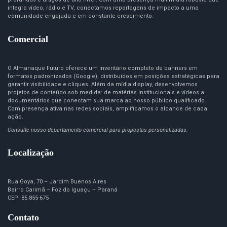
integra vídeo, rádio e TV, conectamos reportagens de impacto a uma
comunidade engajada e em constante crescimento.
Comercial
O Almanaque Futuro oferece um inventário completo de banners em
formatos padronizados (Google), distribuídos em posições estratégicas para
garantir visibilidade e cliques. Além da mídia display, desenvolvemos
projetos de conteúdo sob medida: de matérias institucionais e vídeos a
documentários que conectam sua marca ao nosso público qualificado.
Com presença ativa nas redes sociais, amplificamos o alcance de cada
ação.
Consulte nosso departamento comercial para propostas personalizadas.
Localização
Rua Goya, 70 – Jardim Buenos Aires
Bairro Carimã – Foz do Iguaçu – Paraná
CEP -85.855-675
Contato