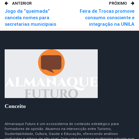
ANTERIOR
PRÓXIMO
O email
Jogo da “queimada”
Feira de Trocas promove
cancela nomes para
consumo consciente e
secretarias municipiais
integração na UNILA
Conceito
Almanaque Futuro é um ecossistema de conteúdo estratégico para
formadores de opinião. Atuamos na intersecção entre Turismo,
Sustentabilidade, Cultura, Saúde e Educação, oferecendo análises
profundas e artigos de alto nível. Com uma presença multimídia robusta que