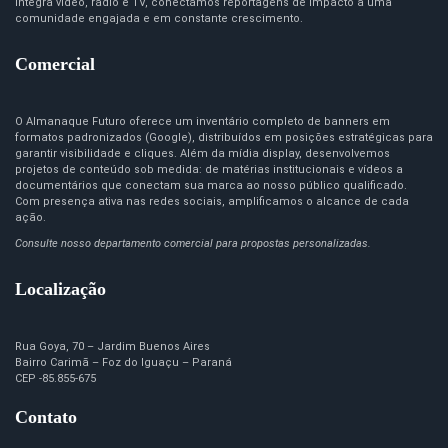
integra vídeo, rádio e TV, conectamos reportagens de impacto a uma
comunidade engajada e em constante crescimento.
Comercial
O Almanaque Futuro oferece um inventário completo de banners em
formatos padronizados (Google), distribuídos em posições estratégicas para
garantir visibilidade e cliques. Além da mídia display, desenvolvemos
projetos de conteúdo sob medida: de matérias institucionais e vídeos a
documentários que conectam sua marca ao nosso público qualificado.
Com presença ativa nas redes sociais, amplificamos o alcance de cada
ação.
Consulte nosso departamento comercial para propostas personalizadas.
Localização
Rua Goya, 70 – Jardim Buenos Aires
Bairro Carimã – Foz do Iguaçu – Paraná
CEP -85.855-675
Contato