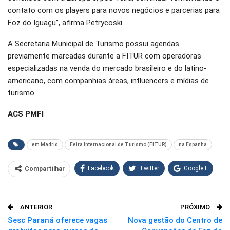
contato com os players para novos negócios e parcerias para
Foz do Iguaçu”, afirma Petrycoski.
A Secretaria Municipal de Turismo possui agendas
previamente marcadas durante a FITUR com operadoras
especializadas na venda do mercado brasileiro e do latino-
americano, com companhias áreas, influencers e mídias de
turismo.
ACS PMFI
em Madrid
Feira Internacional de Turismo (FITUR)
na Espanha
Facebook
Twitter
Google+
Compartilhar
WhatsApp
Pinterest
ANTERIOR
PRÓXIMO
O email
Sesc Paraná oferece vagas
Nova gestão do Centro de