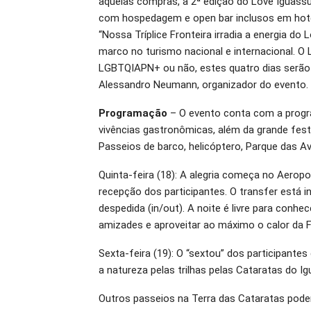
aquelas compras, a 2ª edição do Love Iguassu 
com hospedagem e open bar inclusos em hotéi
“Nossa Tríplice Fronteira irradia a energia do
marco no turismo nacional e internacional. O 
LGBTQIAPN+ ou não, estes quatro dias serão 
Alessandro Neumann, organizador do evento.
Programação
– O evento conta com a program
vivências gastronômicas, além da grande fes
Passeios de barco, helicóptero, Parque das Ave
Quinta-feira (18): A alegria começa no Aeropo
recepção dos participantes. O transfer está 
despedida (in/out). A noite é livre para conhe
amizades e aproveitar ao máximo o calor da F
Sexta-feira (19): O “sextou” dos participante
a natureza pelas trilhas pelas Cataratas do Ig
Outros passeios na Terra das Cataratas po