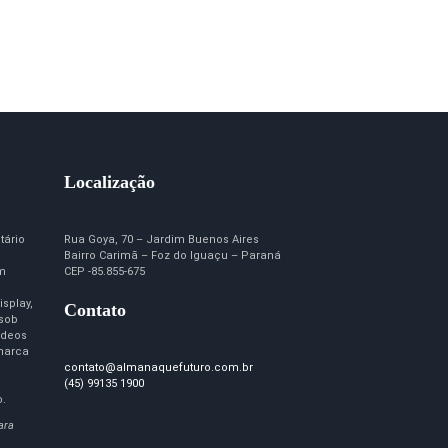
Localização
tário
Rua Goya, 70 – Jardim Buenos Aires
Bairro Carimã – Foz do Iguaçu – Paraná
em
CEP -85.855-675
isplay,
Contato
 sob
ídeos
marca
contato@almanaquefuturo.com.br
(45) 99135 1900
o.
ara