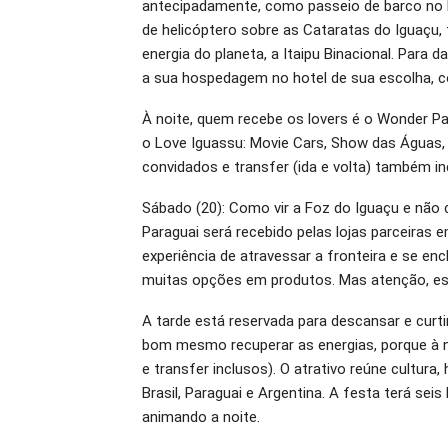
antecipadamente, como passeio de barco no M
de helicóptero sobre as Cataratas do Iguaçu,
energia do planeta, a Itaipu Binacional. Para
a sua hospedagem no hotel de sua escolha, co
À noite, quem recebe os lovers é o Wonder P
o Love Iguassu: Movie Cars, Show das Águas, 
convidados e transfer (ida e volta) também in
Sábado (20): Como vir a Foz do Iguaçu e não
Paraguai será recebido pelas lojas parceiras
experiência de atravessar a fronteira e se en
muitas opções em produtos. Mas atenção, est
A tarde está reservada para descansar e curtir
bom mesmo recuperar as energias, porque à no
e transfer inclusos). O atrativo reúne cultura,
Brasil, Paraguai e Argentina. A festa terá se
animando a noite.