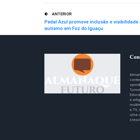
O email
ANTERIOR
Pedal Azul promove inclusão e visibilidade
autismo em Foz do Iguaçu
Con
Alman
conte
opini
Turism
Educa
e art
multim
e TV,
uma c
cresc