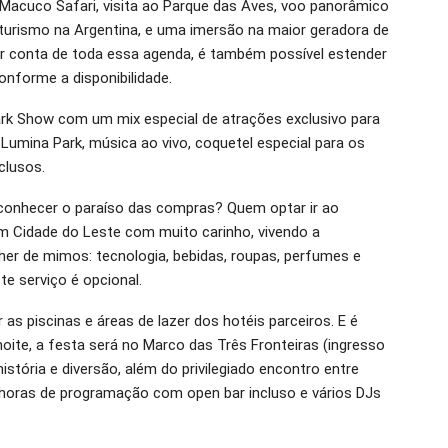
acuco Safari, visita ao Parque das Aves, voo panorâmico
 turismo na Argentina, e uma imersão na maior geradora de
 dar conta de toda essa agenda, é também possível estender
nforme a disponibilidade.
ark Show com um mix especial de atrações exclusivo para
Lumina Park, música ao vivo, coquetel especial para os
clusos.
 conhecer o paraíso das compras? Quem optar ir ao
 em Cidade do Leste com muito carinho, vivendo a
cher de mimos: tecnologia, bebidas, roupas, perfumes e
e serviço é opcional.
 as piscinas e áreas de lazer dos hotéis parceiros. E é
ite, a festa será no Marco das Três Fronteiras (ingresso
 história e diversão, além do privilegiado encontro entre
is horas de programação com open bar incluso e vários DJs