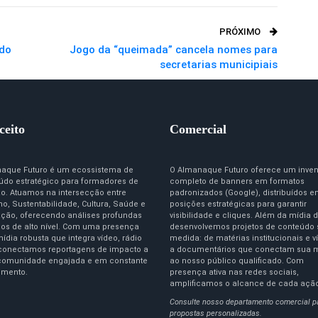
PRÓXIMO
 do
Jogo da “queimada” cancela nomes para
secretarias municipiais
ceito
Comercial
aque Futuro é um ecossistema de
O Almanaque Futuro oferece um inven
údo estratégico para formadores de
completo de banners em formatos
ão. Atuamos na intersecção entre
padronizados (Google), distribuídos 
o, Sustentabilidade, Cultura, Saúde e
posições estratégicas para garantir
ção, oferecendo análises profundas
visibilidade e cliques. Além da mídia d
igos de alto nível. Com uma presença
desenvolvemos projetos de conteúdo
ídia robusta que integra vídeo, rádio
medida: de matérias institucionais e v
 conectamos reportagens de impacto a
a documentários que conectam sua 
omunidade engajada e em constante
ao nosso público qualificado. Com
imento.
presença ativa nas redes sociais,
amplificamos o alcance de cada açã
Consulte nosso departamento comercial p
propostas personalizadas.