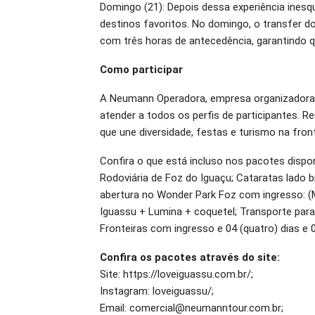
Domingo (21): Depois dessa experiência inesq
destinos favoritos. No domingo, o transfer do
com três horas de antecedência, garantindo qu
Como participar
A Neumann Operadora, empresa organizadora 
atender a todos os perfis de participantes. R
que une diversidade, festas e turismo na front
Confira o que está incluso nos pacotes dispon
Rodoviária de Foz do Iguaçu; Cataratas lado b
abertura no Wonder Park Foz com ingresso: (
Iguassu + Lumina + coquetel; Transporte par
Fronteiras com ingresso e 04 (quatro) dias e 
Confira os pacotes através do site:
Site: https://loveiguassu.com.br/;
Instagram: loveiguassu/;
Email: comercial@neumanntour.com.br;