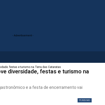
- Advertisement -
sidade, festas e turismo na Terra das Cataratas
ve diversidade, festas e turismo na
, gastronômico e a festa de encerramento vai
TURISMO