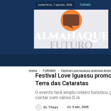
Contato
sexta-feira, 7 agosto, 2026
Home
TURISMO
Festival Love Iguassu promove diver
Festival Love Iguassu promo
Terra das Cataratas
O evento terá amplo roteiro turístico
contar com vários DJs
On
3 abr, 2025
By
Thays