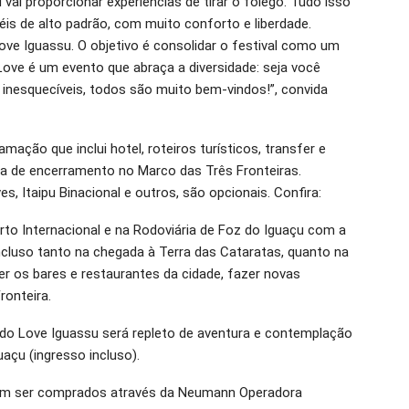
vai proporcionar experiências de tirar o fôlego. Tudo isso
s de alto padrão, com muito conforto e liberdade.
 Love Iguassu. O objetivo é consolidar o festival como um
Love é um evento que abraça a diversidade: seja você
inesquecíveis, todos são muito bem-vindos!”, convida
ação que inclui hotel, roteiros turísticos, transfer e
ta de encerramento no Marco das Três Fronteiras.
s, Itaipu Binacional e outros, são opcionais. Confira:
rto Internacional e na Rodoviária de Foz do Iguaçu com a
incluso tanto na chegada à Terra das Cataratas, quanto na
cer os bares e restaurantes da cidade, fazer novas
ronteira.
s do Love Iguassu será repleto de aventura e contemplação
uaçu (ingresso incluso).
dem ser comprados através da Neumann Operadora