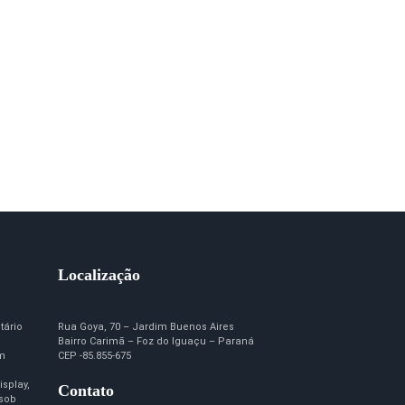
Localização
tário
Rua Goya, 70 – Jardim Buenos Aires
Bairro Carimã – Foz do Iguaçu – Paraná
em
CEP -85.855-675
isplay,
Contato
 sob