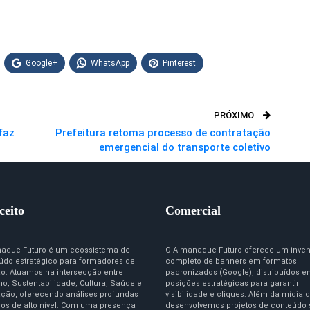
Google+
WhatsApp
Pinterest
PRÓXIMO
faz
Prefeitura retoma processo de contratação
emergencial do transporte coletivo
ceito
Comercial
aque Futuro é um ecossistema de
O Almanaque Futuro oferece um inven
údo estratégico para formadores de
completo de banners em formatos
ão. Atuamos na intersecção entre
padronizados (Google), distribuídos 
o, Sustentabilidade, Cultura, Saúde e
posições estratégicas para garantir
ção, oferecendo análises profundas
visibilidade e cliques. Além da mídia d
igos de alto nível. Com uma presença
desenvolvemos projetos de conteúdo