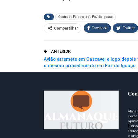
Centro de Falcoaria de Foz do Iguaçu
Facebook
Twitter
Compartilhar
O email
ANTERIOR
Avião arremete em Cascavel e logo depois 
o mesmo procedimento em Foz do Iguaçu
Con
Alman
conte
opini
Turism
Educa
e art