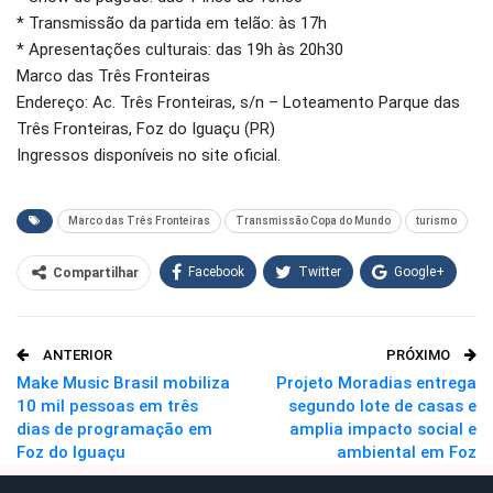
* Transmissão da partida em telão: às 17h
* Apresentações culturais: das 19h às 20h30
Marco das Três Fronteiras
Endereço: Ac. Três Fronteiras, s/n – Loteamento Parque das
Três Fronteiras, Foz do Iguaçu (PR)
Ingressos disponíveis no site oficial.
Marco das Três Fronteiras
Transmissão Copa do Mundo
turismo
Facebook
Twitter
Google+
Compartilhar
WhatsApp
Pinterest
ANTERIOR
PRÓXIMO
O email
Make Music Brasil mobiliza
Projeto Moradias entrega
10 mil pessoas em três
segundo lote de casas e
dias de programação em
amplia impacto social e
Foz do Iguaçu
ambiental em Foz