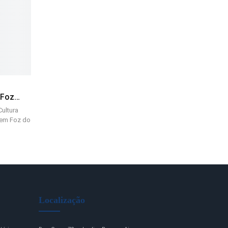
 Foz…
Cultura
o em Foz do
Localização