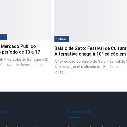
EVENTOS E REALIZAÇÕES
Cultura
 Mercado Público
Balaio de Gato: Festival de Cultura
o período de 13 a 17
Alternativa chega à 10ª edição em
18h – Karaokê do Barrageiro📅
A 10ª edição do Balaio de Gato, Festival de 
30 – Aula de dança latina com
Alternativa, será realizada de 1º a 3 de mai
Iguaçu,…
ito
Comercial