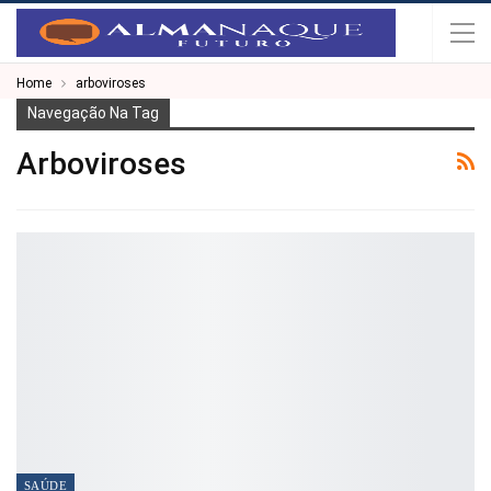
Home
arboviroses
Navegação Na Tag
Arboviroses
SAÚDE