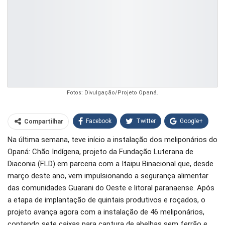
Fotos: Divulgação/Projeto Opaná.
Facebook
Twitter
Google+
Compartilhar
Na última semana, teve início a instalação dos meliponários do
WhatsApp
Pinterest
Opaná: Chão Indígena, projeto da Fundação Luterana de
O email
Diaconia (FLD) em parceria com a Itaipu Binacional que, desde
março deste ano, vem impulsionando a segurança alimentar
das comunidades Guarani do Oeste e litoral paranaense. Após
a etapa de implantação de quintais produtivos e roçados, o
projeto avança agora com a instalação de 46 meliponários,
contendo sete caixas para captura de abelhas sem ferrão e