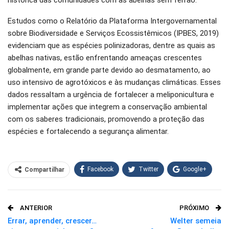
histórica das comunidades com as abelhas sem ferrão.
Estudos como o Relatório da Plataforma Intergovernamental
sobre Biodiversidade e Serviços Ecossistêmicos (IPBES, 2019)
evidenciam que as espécies polinizadoras, dentre as quais as
abelhas nativas, estão enfrentando ameaças crescentes
globalmente, em grande parte devido ao desmatamento, ao
uso intensivo de agrotóxicos e às mudanças climáticas. Esses
dados ressaltam a urgência de fortalecer a meliponicultura e
implementar ações que integrem a conservação ambiental
com os saberes tradicionais, promovendo a proteção das
espécies e fortalecendo a segurança alimentar.
Facebook
Twitter
Google+
Compartilhar
WhatsApp
Pinterest
ANTERIOR
PRÓXIMO
O email
Errar, aprender, crescer…
Welter semeia