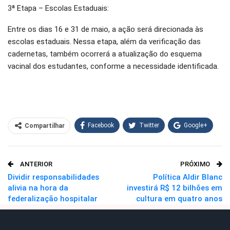
3ª Etapa – Escolas Estaduais:
Entre os dias 16 e 31 de maio, a ação será direcionada às
escolas estaduais. Nessa etapa, além da verificação das
cadernetas, também ocorrerá a atualização do esquema
vacinal dos estudantes, conforme a necessidade identificada.
Facebook
Twitter
Google+
Compartilhar
WhatsApp
Pinterest
ANTERIOR
PRÓXIMO
O email
Dividir responsabilidades
Política Aldir Blanc
alivia na hora da
investirá R$ 12 bilhões em
federalização hospitalar
cultura em quatro anos