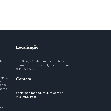
Localização
tário
Rua Goya, 70 – Jardim Buenos Aires
Bairro Carimã – Foz do Iguaçu – Paraná
em
CEP -85.855-675
isplay,
Contato
 sob
ídeos
marca
contato@almanaquefuturo.com.br
(45) 99135 1900
o.
ara