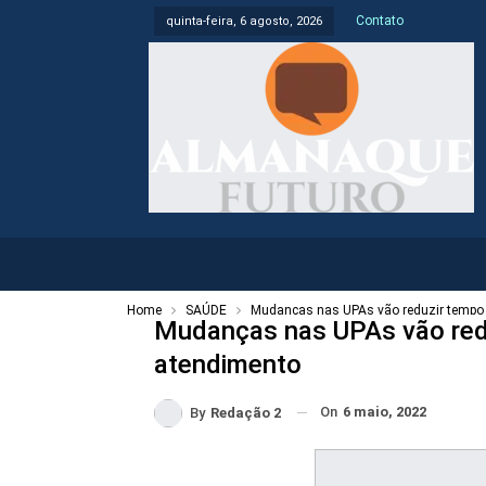
Contato
quinta-feira, 6 agosto, 2026
Home
SAÚDE
Mudanças nas UPAs vão reduzir tempo 
Mudanças nas UPAs vão redu
atendimento
On
6 maio, 2022
By
Redação 2