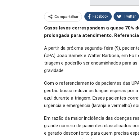
Facebook
Twitter
Compartilhar
Casos leves correspondem a quase 70% d
O email
prolongada para atendimento. Referencia
A partir da próxima segunda-feira (9), pacie
(UPA) João Samek e Walter Barbosa, em Foz d
triagem e poderão ser encaminhados para as 
gravidade.
Com o referenciamento de pacientes das UPAs
gestão busca reduzir às longas esperas por a
azul durante a triagem. Esses pacientes cor
urgência e emergência (laranja e vermelho) 
Em razão da maior incidência das doenças resp
grande número de pacientes classificados 
e gerado desconforto para quem precisa esp