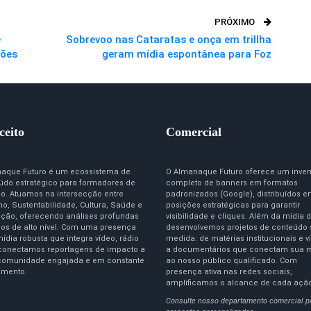
PRÓXIMO
e
Sobrevoo nas Cataratas e onça em trillha
ções
geram mídia espontânea para Foz
ceito
Comercial
aque Futuro é um ecossistema de
O Almanaque Futuro oferece um inven
údo estratégico para formadores de
completo de banners em formatos
ão. Atuamos na intersecção entre
padronizados (Google), distribuídos 
o, Sustentabilidade, Cultura, Saúde e
posições estratégicas para garantir
ção, oferecendo análises profundas
visibilidade e cliques. Além da mídia d
igos de alto nível. Com uma presença
desenvolvemos projetos de conteúdo
ídia robusta que integra vídeo, rádio
medida: de matérias institucionais e v
 conectamos reportagens de impacto a
a documentários que conectam sua 
omunidade engajada e em constante
ao nosso público qualificado. Com
imento.
presença ativa nas redes sociais,
amplificamos o alcance de cada açã
Consulte nosso departamento comercial p