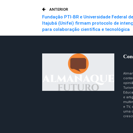
ANTERIOR
Fundação PTI-BR e Universidade Federal d
Itajubá (Unifei) firmam protocolo de inten
para colaboração científica e tecnológica
Con
Alman
conte
opini
Turism
Educa
e art
multim
e TV,
uma c
cresc