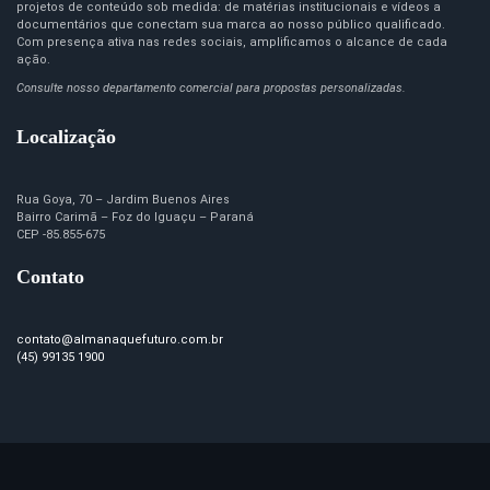
projetos de conteúdo sob medida: de matérias institucionais e vídeos a
documentários que conectam sua marca ao nosso público qualificado.
Com presença ativa nas redes sociais, amplificamos o alcance de cada
ação.
Consulte nosso departamento comercial para propostas personalizadas.
Localização
Rua Goya, 70 – Jardim Buenos Aires
Bairro Carimã – Foz do Iguaçu – Paraná
CEP -85.855-675
Contato
contato@almanaquefuturo.com.br
(45) 99135 1900