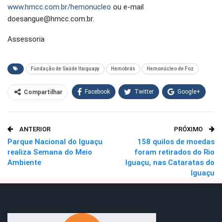
www.hmcc.com.br/hemonucleo
ou e-mail
doesangue@hmcc.com.br.
Assessoria
Fundação de Saúde Itaiguapy
Hemobrás
Hemonúcleo de Foz
Facebook
Twitter
Google+
Compartilhar
WhatsApp
Pinterest
ANTERIOR
PRÓXIMO
O email
Parque Nacional do Iguaçu
158 quilos de moedas
realiza Semana do Meio
foram retirados do Rio
Ambiente
Iguaçu, nas Cataratas do
Iguaçu