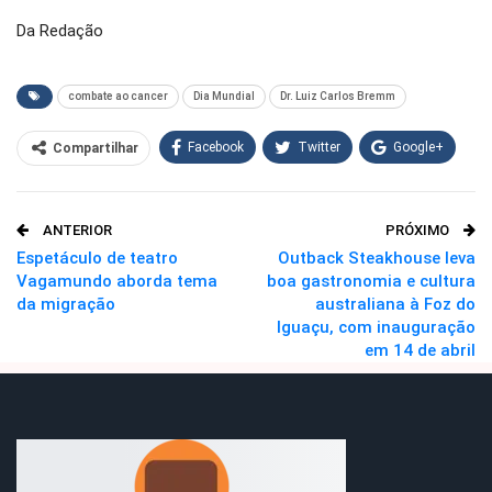
Da Redação
combate ao cancer
Dia Mundial
Dr. Luiz Carlos Bremm
Facebook
Twitter
Google+
Compartilhar
WhatsApp
Pinterest
ANTERIOR
PRÓXIMO
O email
Espetáculo de teatro
Outback Steakhouse leva
Vagamundo aborda tema
boa gastronomia e cultura
da migração
australiana à Foz do
Iguaçu, com inauguração
em 14 de abril