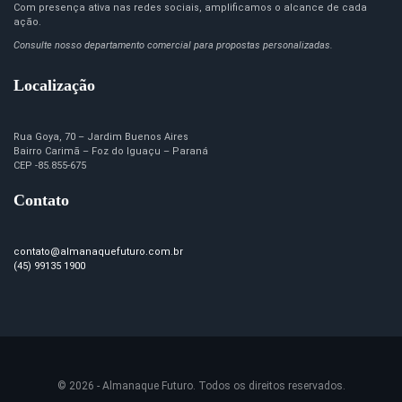
Com presença ativa nas redes sociais, amplificamos o alcance de cada
ação.
Consulte nosso departamento comercial para propostas personalizadas.
Localização
Rua Goya, 70 – Jardim Buenos Aires
Bairro Carimã – Foz do Iguaçu – Paraná
CEP -85.855-675
Contato
contato@almanaquefuturo.com.br
(45) 99135 1900
© 2026 - Almanaque Futuro. Todos os direitos reservados.