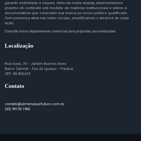
garantir visibilidade e cliques. Além da mídia display, desenvolvemos
projetos de conteúdo sob medida: de matérias institucionais e vídeos a
documentários que conectam sua marca ao nosso público qualificado.
Com presença ativa nas redes sociais, amplificamos o alcance de cada
ação.
Consulte nosso departamento comercial para propostas personalizadas.
Localização
Rua Goya, 70 – Jardim Buenos Aires
Bairro Carimã – Foz do Iguaçu – Paraná
CEP -85.855-675
Contato
contato@almanaquefuturo.com.br
(45) 99135 1900