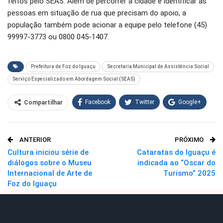
feitos pelo SEAS. Além de percorrer a cidade e identificar as
pessoas em situação de rua que precisam do apoio, a
população também pode acionar a equipe pelo telefone (45)
99997-3773 ou ‎0800 045-1407.
Prefeitura de Foz do Iguaçu
Secretaria Municipal de Assistência Social
Serviço Especializado em Abordagem Social (SEAS)
Facebook
Twitter
Google+
Compartilhar
WhatsApp
Pinterest
ANTERIOR
PRÓXIMO
O email
Cultura iniciou série de
Cataratas do Iguaçu é
diálogos sobre o Museu
indicada ao “Oscar do
Internacional de Arte de
Turismo” 2025
Foz do Iguaçu