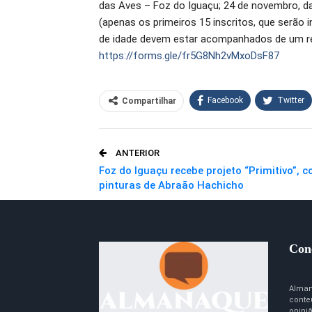
das Aves – Foz do Iguaçu; 24 de novembro, da
(apenas os primeiros 15 inscritos, que serão 
de idade devem estar acompanhados de um re
https://forms.gle/fr5G8Nh2vMxoDsF87
Facebook
Twitter
Compartilhar
O email
ANTERIOR
Foz do Iguaçu recebe projeto “Primitivo”, 
pinturas de Abraão Hachicho
Con
Alman
conte
opini