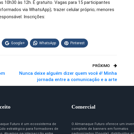
s 10h30 às 12h. É gratuito. Vagas para 15 participantes
informados via WhatsApp); trazer celular próprio; menores
sponsável. Inscrições:
Google+
WhatsApp
Pinterest
PRÓXIMO
com
Nunca deixe alguém dizer quem você é! Minha
jornada entre a comunicação e a arte
ceito
Comercial
aque Futuro é um ecossistema de
O Almanaque Futuro oferece um inven
údo estratégico para formadores de
completo de banners em formatos
ão. Atuamos na intersecção entre
padronizados (Google), distribuídos 