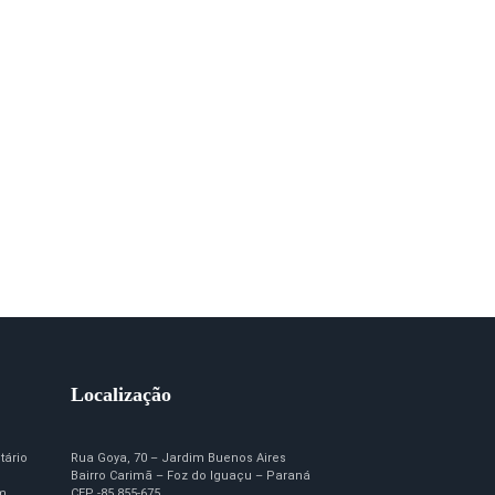
Localização
tário
Rua Goya, 70 – Jardim Buenos Aires
Bairro Carimã – Foz do Iguaçu – Paraná
em
CEP -85.855-675