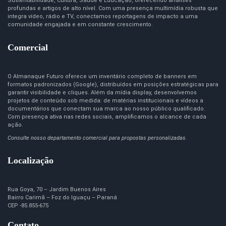
Sustentabilidade, Cultura, Saúde e Educação, oferecendo análises
profundas e artigos de alto nível. Com uma presença multimídia robusta que
integra vídeo, rádio e TV, conectamos reportagens de impacto a uma
comunidade engajada e em constante crescimento.
Comercial
O Almanaque Futuro oferece um inventário completo de banners em
formatos padronizados (Google), distribuídos em posições estratégicas para
garantir visibilidade e cliques. Além da mídia display, desenvolvemos
projetos de conteúdo sob medida: de matérias institucionais e vídeos a
documentários que conectam sua marca ao nosso público qualificado.
Com presença ativa nas redes sociais, amplificamos o alcance de cada
ação.
Consulte nosso departamento comercial para propostas personalizadas.
Localização
Rua Goya, 70 – Jardim Buenos Aires
Bairro Carimã – Foz do Iguaçu – Paraná
CEP -85.855-675
Contato