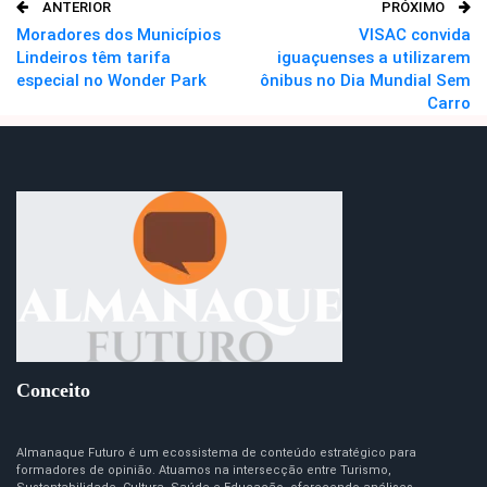
ANTERIOR
PRÓXIMO
O email
Moradores dos Municípios
VISAC convida
Lindeiros têm tarifa
iguaçuenses a utilizarem
especial no Wonder Park
ônibus no Dia Mundial Sem
Carro
Conceito
Almanaque Futuro é um ecossistema de conteúdo estratégico para
formadores de opinião. Atuamos na intersecção entre Turismo,