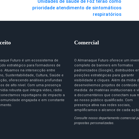
Unidades de saúde de Foz terão como
prioridade atendimento de sintomáticos
respiratórios
ceito
Comercial
aque Futuro é um ecossistema de
O Almanaque Futuro oferece um inven
údo estratégico para formadores de
completo de banners em formatos
ão. Atuamos na intersecção entre
padronizados (Google), distribuídos 
o, Sustentabilidade, Cultura, Saúde e
posições estratégicas para garantir
ção, oferecendo análises profundas
visibilidade e cliques. Além da mídia d
igos de alto nível. Com uma presença
desenvolvemos projetos de conteúdo
ídia robusta que integra vídeo, rádio
medida: de matérias institucionais e v
 conectamos reportagens de impacto a
a documentários que conectam sua 
omunidade engajada e em constante
ao nosso público qualificado. Com
imento.
presença ativa nas redes sociais,
amplificamos o alcance de cada açã
Consulte nosso departamento comercial p
propostas personalizadas.