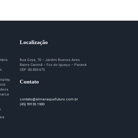
Localização
tário
Rua Goya, 70 – Jardim Buenos Aires
Bairro Carimã – Foz do Iguaçu – Paraná
em
CEP -85.855-675
isplay,
Contato
 sob
ídeos
marca
contato@almanaquefuturo.com.br
(45) 99135 1900
o.
ara