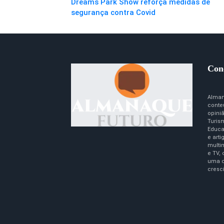
Dreams Park Show reforça medidas de
segurança contra Covid
Con
Alman
conte
opini
Turism
Educa
e art
multim
e TV,
uma c
cresc