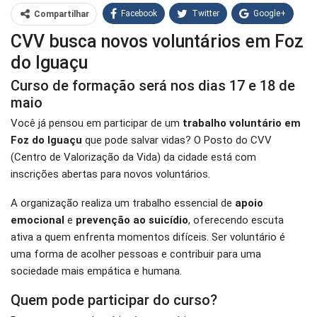
Facebook
Twitter
Google+
Compartilhar
CVV busca novos voluntários em Foz
WhatsApp
Pinterest
do Iguaçu
O email
Curso de formação será nos dias 17 e 18 de
maio
Você já pensou em participar de um
trabalho voluntário em
Foz do Iguaçu
que pode salvar vidas? O Posto do CVV
(Centro de Valorização da Vida) da cidade está com
inscrições abertas para novos voluntários.
A organização realiza um trabalho essencial de
apoio
emocional
e
prevenção ao suicídio
, oferecendo escuta
ativa a quem enfrenta momentos difíceis. Ser voluntário é
uma forma de acolher pessoas e contribuir para uma
sociedade mais empática e humana.
Quem pode participar do curso?