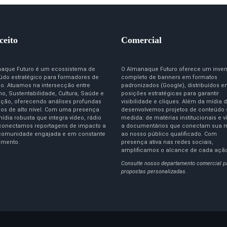
ceito
Comercial
aque Futuro é um ecossistema de
O Almanaque Futuro oferece um inven
údo estratégico para formadores de
completo de banners em formatos
ão. Atuamos na intersecção entre
padronizados (Google), distribuídos 
o, Sustentabilidade, Cultura, Saúde e
posições estratégicas para garantir
ção, oferecendo análises profundas
visibilidade e cliques. Além da mídia d
igos de alto nível. Com uma presença
desenvolvemos projetos de conteúdo
ídia robusta que integra vídeo, rádio
medida: de matérias institucionais e v
 conectamos reportagens de impacto a
a documentários que conectam sua 
omunidade engajada e em constante
ao nosso público qualificado. Com
imento.
presença ativa nas redes sociais,
amplificamos o alcance de cada açã
Consulte nosso departamento comercial p
propostas personalizadas.