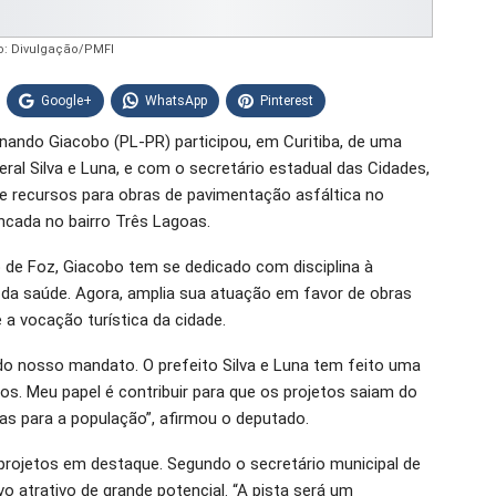
o: Divulgação/PMFI
Google+
WhatsApp
Pinterest
rnando Giacobo (PL-PR) participou, em Curitiba, de uma
ral Silva e Luna, e com o secretário estadual das Cidades,
de recursos para obras de pavimentação asfáltica no
ncada no bairro Três Lagoas.
o de Foz, Giacobo tem se dedicado com disciplina à
 da saúde. Agora, amplia sua atuação em favor de obras
 a vocação turística da cidade.
do nosso mandato. O prefeito Silva e Luna tem feito uma
. Meu papel é contribuir para que os projetos saiam do
s para a população”, afirmou o deputado.
projetos em destaque. Segundo o secretário municipal de
o atrativo de grande potencial. “A pista será um