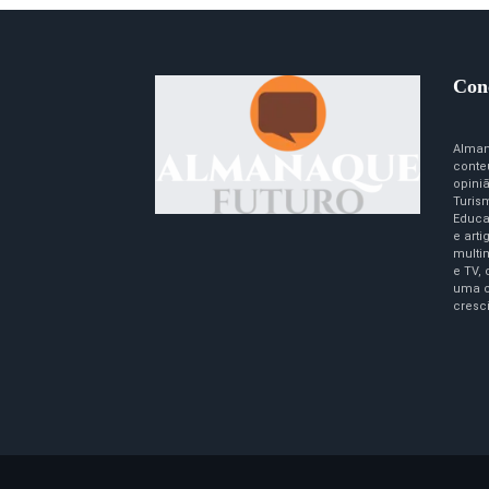
Con
Alman
conte
opini
Turism
Educa
e art
multim
e TV,
uma c
cresc