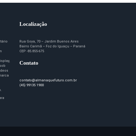
Localização
tário
Rua Goya, 70 – Jardim Buenos Aires
Bairro Carimã – Foz do Iguaçu – Paraná
em
CEP -85.855-675
isplay,
Contato
 sob
ídeos
marca
contato@almanaquefuturo.com.br
(45) 99135 1900
o.
ara