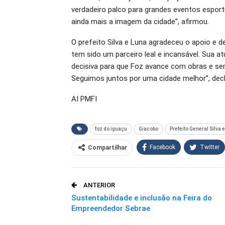
verdadeiro palco para grandes eventos espor
ainda mais a imagem da cidade”, afirmou.
O prefeito Silva e Luna agradeceu o apoio e 
tem sido um parceiro leal e incansável. Sua at
decisiva para que Foz avance com obras e se
Seguimos juntos por uma cidade melhor”, decl
AI PMFI
foz do iguaçu
Giacobo
Prefeito General Silva 
Facebook
Twitter
Compartilhar
O email
ANTERIOR
Sustentabilidade e inclusão na Feira do
Empreendedor Sebrae