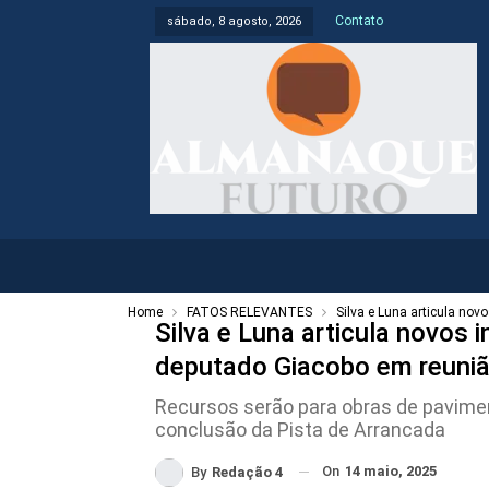
Contato
sábado, 8 agosto, 2026
Home
FATOS RELEVANTES
Silva e Luna articula no
Silva e Luna articula novos
deputado Giacobo em reuni
Recursos serão para obras de pavimen
conclusão da Pista de Arrancada
On
14 maio, 2025
By
Redação 4