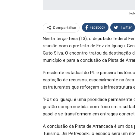
Fot
Facebook
Twitter
Compartilhar
Nesta terça-feira (13), o deputado federal Fe
O email
reunião com o prefeito de Foz do Iguaçu, Gene
Guto Silva. O encontro tratou da destinação 
município e para a conclusão da Pista de Arra
Presidente estadual do PL e parceiro históric
captação de recursos, especialmente na área
estruturantes que reforçam a infraestrutura e
“Foz do Iguaçu é uma prioridade permanente 
gestão comprometida, com foco em resultados
papel e se transformem em entregas concreta
A conclusão da Pista de Arrancada é um dos 
Turismo, Jin Petrycoski, o espaço será um nov