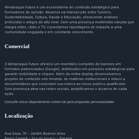
Almanaque Futuro é um ecossistema de conteúdo estratégico para
formadores de opinião. Atuamos na intersecção entre Turismo,
Sustentabilidade, Cultura, Saúde e Educação, oferecendo análises
profundas e artigos de alto nível. Com uma presença multimídia robusta que
integra vídeo, rádio e TV, conectamos reportagens de impacto a uma
comunidade engajada e em constante crescimento.
Comercial
O Almanaque Futuro oferece um inventário completo de banners em
formatos padronizados (Google), distribuídos em posições estratégicas para
garantir visibilidade e cliques. Além da mídia display, desenvolvemos
projetos de conteúdo sob medida: de matérias institucionais e vídeos a
documentários que conectam sua marca ao nosso público qualificado.
Com presença ativa nas redes sociais, amplificamos o alcance de cada
ação.
Consulte nosso departamento comercial para propostas personalizadas.
Localização
Rua Goya, 70 – Jardim Buenos Aires
Bairro Carimã – Foz do Iguaçu – Paraná