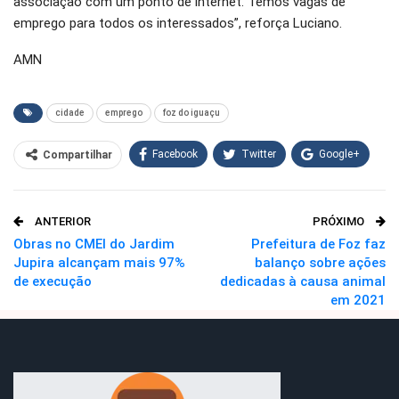
associação com um ponto de internet. Temos vagas de
emprego para todos os interessados”, reforça Luciano.
AMN
cidade
emprego
foz do iguaçu
Facebook
Twitter
Google+
Compartilhar
WhatsApp
Pinterest
ANTERIOR
PRÓXIMO
O email
Obras no CMEI do Jardim
Prefeitura de Foz faz
Jupira alcançam mais 97%
balanço sobre ações
de execução
dedicadas à causa animal
em 2021