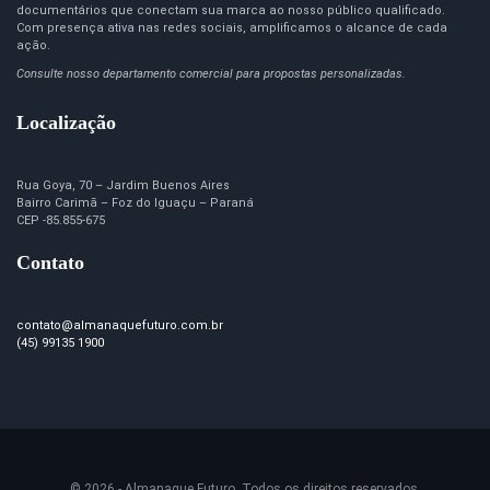
documentários que conectam sua marca ao nosso público qualificado.
Com presença ativa nas redes sociais, amplificamos o alcance de cada
ação.
Consulte nosso departamento comercial para propostas personalizadas.
Localização
Rua Goya, 70 – Jardim Buenos Aires
Bairro Carimã – Foz do Iguaçu – Paraná
CEP -85.855-675
Contato
contato@almanaquefuturo.com.br
(45) 99135 1900
© 2026 - Almanaque Futuro. Todos os direitos reservados.