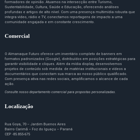
formadores de opinião. Atuamos na intersecção entre Turismo,
Sustentabilidade, Cultura, Saúde e Educação, oferecendo análises
profundas e artigos de alto nível. Com uma presença multimídia robusta que
integra vídeo, rádio e TV, conectamos reportagens de impacto a uma
comunidade engajada e em constante crescimento.
Comercial
O Almanaque Futuro oferece um inventário completo de banners em
formatos padronizados (Google), distribuídos em posições estratégicas para
garantir visibilidade e cliques. Além da mídia display, desenvolvemos
projetos de conteúdo sob medida: de matérias institucionais e vídeos a
documentários que conectam sua marca ao nosso público qualificado.
Com presença ativa nas redes sociais, amplificamos o alcance de cada
ação.
Consulte nosso departamento comercial para propostas personalizadas.
Localização
Rua Goya, 70 – Jardim Buenos Aires
Bairro Carimã – Foz do Iguaçu – Paraná
CEP -85.855-675