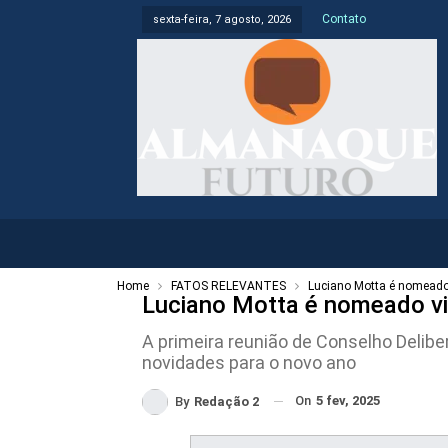
Contato
sexta-feira, 7 agosto, 2026
Home
FATOS RELEVANTES
Luciano Motta é nomeado 
Luciano Motta é nomeado vic
A primeira reunião de Conselho Delib
novidades para o novo ano
On
5 fev, 2025
By
Redação 2