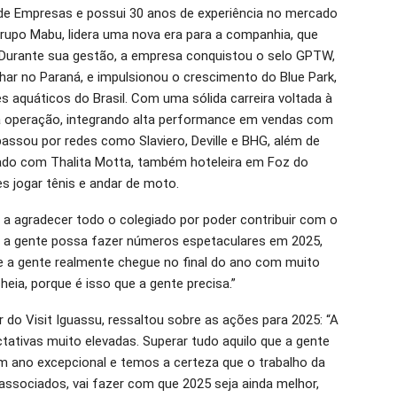
e Empresas e possui 30 anos de experiência no mercado
rupo Mabu, lidera uma nova era para a companhia, que
Durante sua gestão, a empresa conquistou o selo GPTW,
ar no Paraná, e impulsionou o crescimento do Blue Park,
aquáticos do Brasil. Com uma sólida carreira voltada à
a operação, integrando alta performance em vendas com
passou por redes como Slaviero, Deville e BHG, além de
ado com Thalita Motta, também hoteleira em Foz do
es jogar tênis e andar de moto.
o a agradecer todo o colegiado por poder contribuir com o
e a gente possa fazer números espetaculares em 2025,
 a gente realmente chegue no final do ano com muito
ia, porque é isso que a gente precisa.”
 do Visit Iguassu, ressaltou sobre as ações para 2025: “A
tativas muito elevadas. Superar tudo aquilo que a gente
um ano excepcional e temos a certeza que o trabalho da
 associados, vai fazer com que 2025 seja ainda melhor,