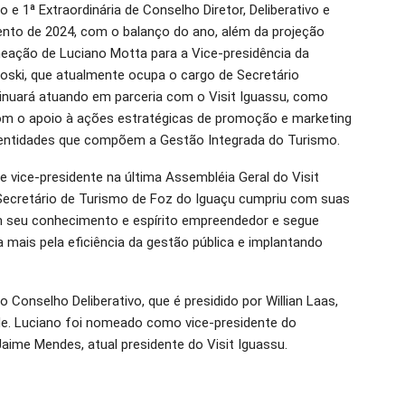
o e 1ª Extraordinária de Conselho Diretor, Deliberativo e
ento de 2024, com o balanço do ano, além da projeção
meação de Luciano Motta para a Vice-presidência da
coski, que atualmente ocupa o cargo de Secretário
tinuará atuando em parceria com o Visit Iguassu, como
om o apoio à ações estratégicas de promoção e marketing
entidades que compõem a Gestão Integrada do Turismo.
vice-presidente na última Assembléia Geral do Visit
l Secretário de Turismo de Foz do Iguaçu cumpriu com suas
om seu conhecimento e espírito empreendedor e segue
 mais pela eficiência da gestão pública e implantando
 Conselho Deliberativo, que é presidido por Willian Laas,
de. Luciano foi nomeado como vice-presidente do
Jaime Mendes, atual presidente do Visit Iguassu.