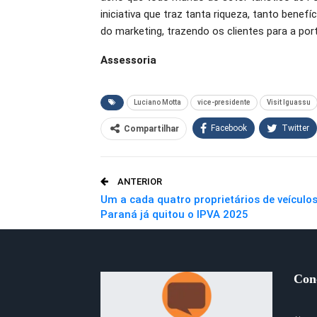
iniciativa que traz tanta riqueza, tanto benef
do marketing, trazendo os clientes para a po
Assessoria
Luciano Motta
vice-presidente
Visit Iguassu
Facebook
Twitter
Compartilhar
O email
ANTERIOR
Um a cada quatro proprietários de veículo
Paraná já quitou o IPVA 2025
Con