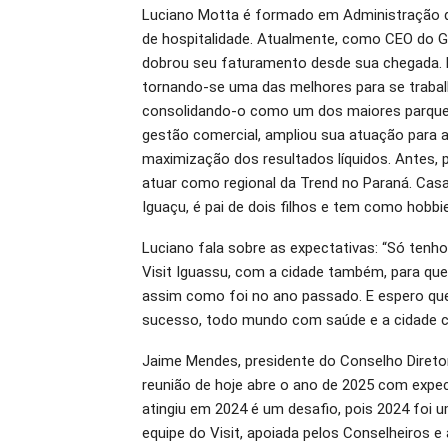
Luciano Motta é formado em Administração d
de hospitalidade. Atualmente, como CEO do G
dobrou seu faturamento desde sua chegada. 
tornando-se uma das melhores para se trabalh
consolidando-o como um dos maiores parques 
gestão comercial, ampliou sua atuação para 
maximização dos resultados líquidos. Antes, 
atuar como regional da Trend no Paraná. Cas
Iguaçu, é pai de dois filhos e tem como hobbi
Luciano fala sobre as expectativas: “Só tenh
Visit Iguassu, com a cidade também, para qu
assim como foi no ano passado. E espero que
sucesso, todo mundo com saúde e a cidade che
Jaime Mendes, presidente do Conselho Diretor
reunião de hoje abre o ano de 2025 com expec
atingiu em 2024 é um desafio, pois 2024 foi 
equipe do Visit, apoiada pelos Conselheiros e