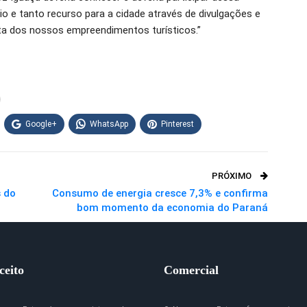
ício e tanto recurso para a cidade através de divulgações e
rta dos nossos empreendimentos turísticos.”
Google+
WhatsApp
Pinterest
PRÓXIMO
s do
Consumo de energia cresce 7,3% e confirma
bom momento da economia do Paraná
ceito
Comercial