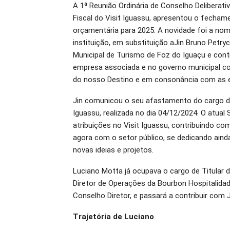
A 1ª Reunião Ordinária de Conselho Deliberativ
O email
Fiscal do Visit Iguassu, apresentou o fecham
orçamentária para 2025. A novidade foi a no
instituição, em substituição aJin Bruno Petry
Municipal de Turismo de Foz do Iguaçu e con
empresa associada e no governo municipal c
do nosso Destino e em consonância com as 
Jin comunicou o seu afastamento do cargo de 
Iguassu, realizada no dia 04/12/2024. O atua
atribuições no Visit Iguassu, contribuindo c
agora com o setor público, se dedicando ainda
novas ideias e projetos.
Luciano Motta já ocupava o cargo de Titular do
Diretor de Operações da Bourbon Hospitalida
Conselho Diretor, e passará a contribuir com 
Trajetória de Luciano