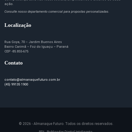
ação.
Consulte nosso departamento comercial para propostas personalizadas.
Localização
Rua Goya, 70 – Jardim Buenos Aires
Bairro Carimã – Foz do Iguaçu – Paraná
CEP -85.855-675
Contato
contato@almanaquefuturo.com.br
(45) 99135 1900
© 2026 - Almanaque Futuro. Todos os direitos reservados.
PDI - Publicador Digital Inteligente.