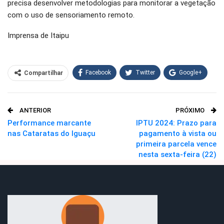
precisa desenvolver metodologias para monitorar a vegetação
com o uso de sensoriamento remoto.
Imprensa de Itaipu
Facebook
Twitter
Google+
Compartilhar
WhatsApp
Pinterest
ANTERIOR
PRÓXIMO
O email
Performance marcante
IPTU 2024: Prazo para
nas Cataratas do Iguaçu
pagamento à vista ou
primeira parcela vence
nesta sexta-feira (22)