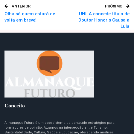
ANTERIOR
PRÓXIMO
O email
Olha só quem estará de
UNILA concede título de
volta em breve!
Doutor Honoris Causa a
Lula
Conceito
Almanaque Futuro é um ecossistema de conteúdo estratégico para
formadores de opinião. Atuamos na intersecção entre Turismo,
Sustentabilidade, Cultura, Saúde e Educação, oferecendo análises