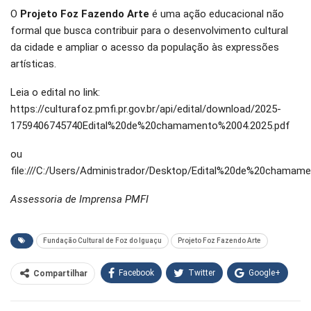
O
Projeto Foz Fazendo Arte
é uma ação educacional não
formal que busca contribuir para o desenvolvimento cultural
da cidade e ampliar o acesso da população às expressões
artísticas.
Leia o edital no link:
https://culturafoz.pmfi.pr.gov.br/api/edital/download/2025-
1759406745740Edital%20de%20chamamento%2004.2025.pdf
ou
file:///C:/Users/Administrador/Desktop/Edital%20de%20chamam
Assessoria de Imprensa PMFI
Fundação Cultural de Foz do Iguaçu
Projeto Foz Fazendo Arte
Facebook
Twitter
Google+
Compartilhar
WhatsApp
Pinterest