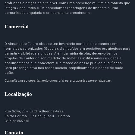
profundas e artigos de alto nível. Com uma presença multimídia robusta que
integra vídeo, rádio e TV, conectamos reportagens de impacto a uma
comunidade engajada e em constante crescimento.
Comercial
O Almanaque Futuro oferece um inventário completo de banners em
formatos padronizados (Google), distribuídos em posições estratégicas para
garantir visibilidade e cliques. Além da mídia display, desenvolvemos
projetos de conteúdo sob medida: de matérias institucionais e vídeos a
documentários que conectam sua marca ao nosso público qualificado.
Com presença ativa nas redes sociais, amplificamos o alcance de cada
ação.
Consulte nosso departamento comercial para propostas personalizadas.
Localização
Rua Goya, 70 – Jardim Buenos Aires
Bairro Carimã – Foz do Iguaçu – Paraná
CEP -85.855-675
Contato